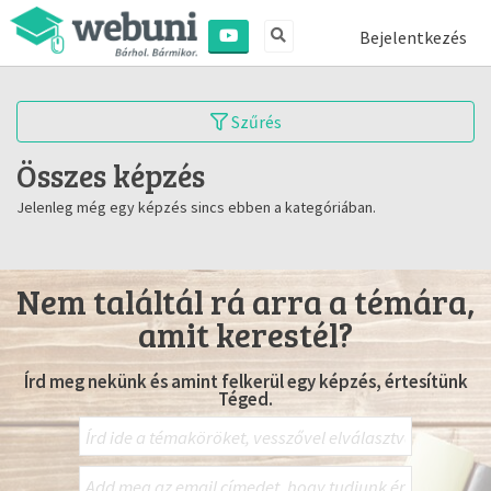
Bejelentkezés
Szűrés
Összes képzés
Jelenleg még egy képzés sincs ebben a kategóriában.
Nem találtál rá arra a témára,
amit kerestél?
Írd meg nekünk és amint felkerül egy képzés, értesítünk
Téged.