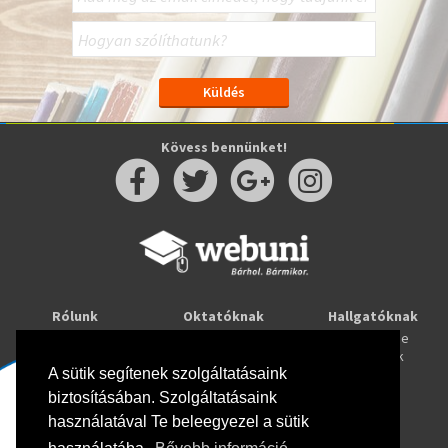
Kövess bennünket!
Rólunk
Oktatóknak
Hallgatóknak
Kapcsolat
Taníts online
Tanulj online
Oktatóink
Webuni blog
Képzések
Webuni Stúdió
A sütik segítenek szolgáltatásaink
biztosításában. Szolgáltatásaink
Info
használatával Te beleegyezel a sütik
Adatkezelési tájékoztató
ÁSZF