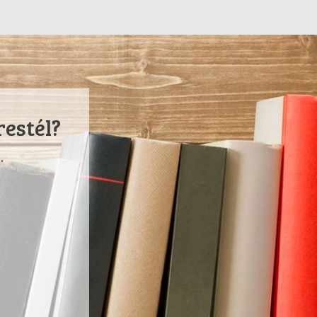
restél?
.