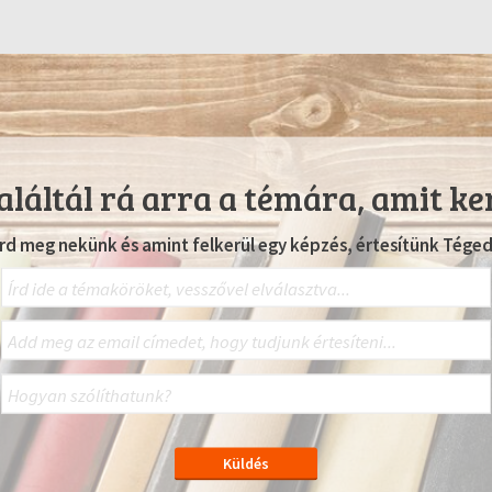
láltál rá arra a témára, amit ke
Írd meg nekünk és amint felkerül egy képzés, értesítünk Téged