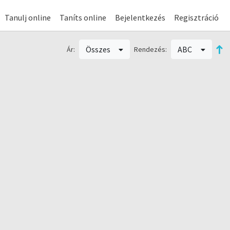
Tanulj online
Taníts online
Bejelentkezés
Regisztráció
Összes
ABC
Ár:
Rendezés: