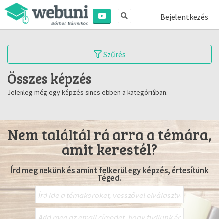
Bejelentkezés
Szűrés
Összes képzés
Jelenleg még egy képzés sincs ebben a kategóriában.
Nem találtál rá arra a témára,
amit kerestél?
Írd meg nekünk és amint felkerül egy képzés, értesítünk
Téged.