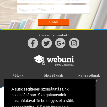
Kövess bennünket!
Rólunk
Oktatóknak
Hallgatóknak
Kapcsolat
Taníts online
Tanulj online
Oktatóink
Webuni blog
Képzések
Webuni Stúdió
A sütik segítenek szolgáltatásaink
biztosításában. Szolgáltatásaink
Info
használatával Te beleegyezel a sütik
Adatkezelési tájékoztató
ÁSZF