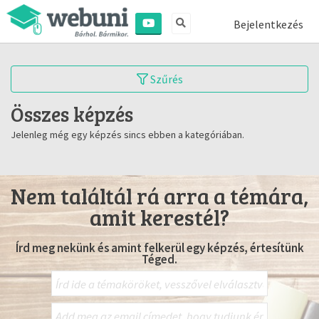
Bejelentkezés
Szűrés
Összes képzés
Jelenleg még egy képzés sincs ebben a kategóriában.
Nem találtál rá arra a témára,
amit kerestél?
Írd meg nekünk és amint felkerül egy képzés, értesítünk
Téged.