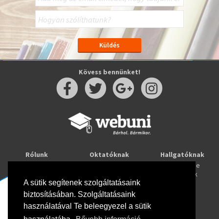
Kövess bennünket!
Rólunk
Oktatóknak
Hallgatóknak
Kapcsolat
Taníts online
Tanulj online
Oktatóink
Webuni blog
Képzések
Webuni Stúdió
A sütik segítenek szolgáltatásaink
biztosításában. Szolgáltatásaink
Info
használatával Te beleegyezel a sütik
Adatkezelési tájékoztató
ÁSZF