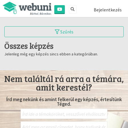
Bejelentkezés
Szűrés
Összes képzés
Jelenleg még egy képzés sincs ebben a kategóriában.
Nem találtál rá arra a témára,
amit kerestél?
Írd meg nekünk és amint felkerül egy képzés, értesítünk
Téged.