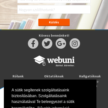
Kövess bennünket!
Rólunk
Oktatóknak
Hallgatóknak
Kapcsolat
Taníts online
Tanulj online
Oktatóink
Webuni blog
Képzések
Webuni Stúdió
A sütik segítenek szolgáltatásaink
biztosításában. Szolgáltatásaink
Info
használatával Te beleegyezel a sütik
Adatkezelési tájékoztató
ÁSZF