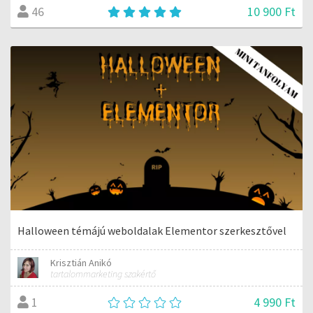
10 900 Ft
46
Halloween témájú weboldalak Elementor szerkesztővel
Krisztián Anikó
tartalommarketing szakértő
4 990 Ft
1