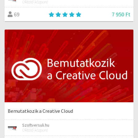
Oktató központ
7 950 Ft
69
Bemutatkozik a Creative Cloud
Szoftversuli.hu
Oktató központ