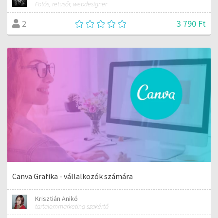
Fotós, retusőr, webdesigner
3 790 Ft
2
Canva Grafika - vállalkozók számára
Krisztián Anikó
tartalommarketing szakértő