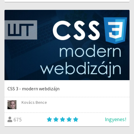
CSS 3 - modern webdizájn
Kovács Bence
Ingyenes!
675