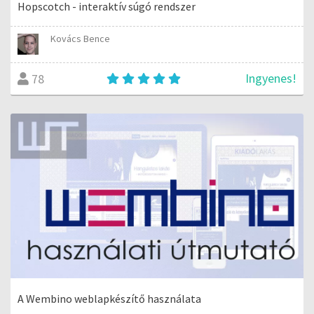
Hopscotch - interaktív súgó rendszer
Kovács Bence
Ingyenes!
78
A Wembino weblapkészítő használata