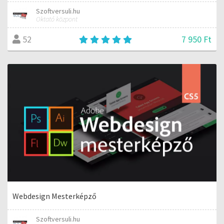
Szoftversuli.hu
Oktató központ
7 950 Ft
52
Webdesign Mesterképző
Szoftversuli.hu