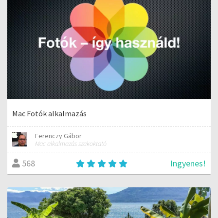
Mac Fotók alkalmazás
Ferenczy Gábor
Mac alkalmazás szakoktató
Ingyenes!
568