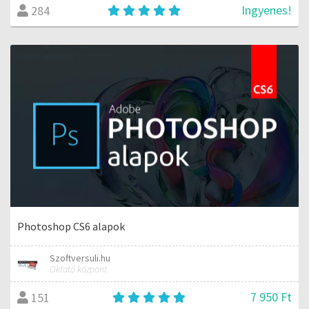
Ingyenes!
284
Photoshop CS6 alapok
Szoftversuli.hu
Oktató központ
7 950 Ft
151