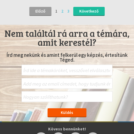
Előző
1
2
3
Következő
Nem találtál rá arra a témára,
amit kerestél?
Írd meg nekünk és amint felkerül egy képzés, értesítünk
Téged.
Kövess bennünket!