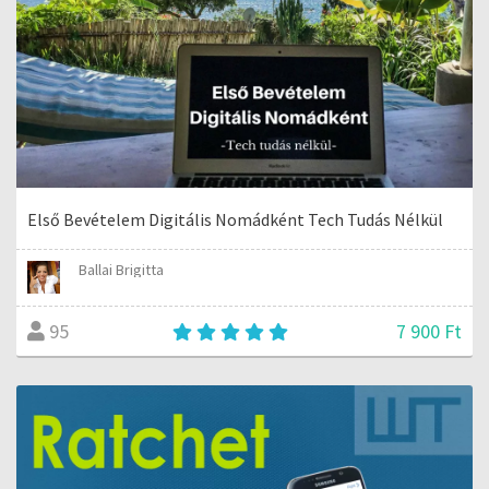
Első Bevételem Digitális Nomádként Tech Tudás Nélkül
Ballai Brigitta
7 900 Ft
95