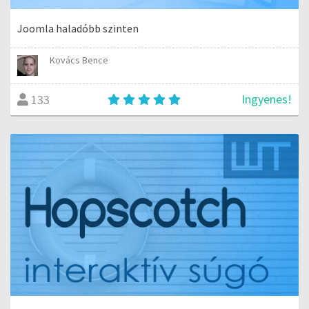
Joomla haladóbb szinten
Kovács Bence
Ingyenes!
133