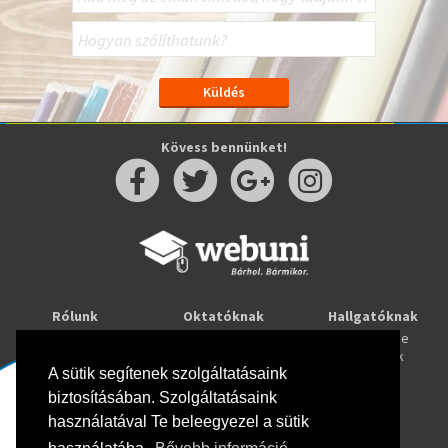
Kövess bennünket!
Rólunk
Oktatóknak
Hallgatóknak
Kapcsolat
Taníts online
Tanulj online
Oktatóink
Webuni blog
Képzések
Webuni Stúdió
A sütik segítenek szolgáltatásaink
biztosításában. Szolgáltatásaink
Info
használatával Te beleegyezel a sütik
Adatkezelési tájékoztató
ÁSZF