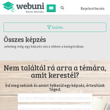
Bejelentkezés
Szűrés
Összes képzés
Jelenleg még egy képzés sincs ebben a kategóriában.
Nem találtál rá arra a témára,
amit kerestél?
Írd meg nekünk és amint felkerül egy képzés, értesítünk
Téged.