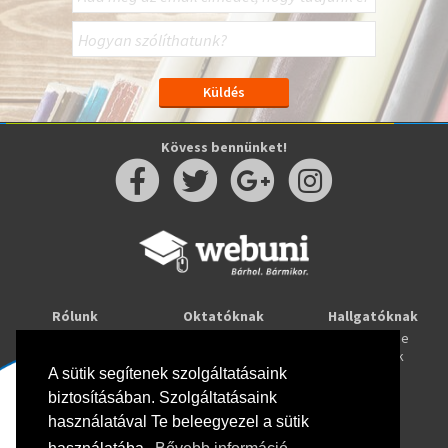
Kövess bennünket!
Rólunk
Oktatóknak
Hallgatóknak
Kapcsolat
Taníts online
Tanulj online
Oktatóink
Webuni blog
Képzések
Webuni Stúdió
A sütik segítenek szolgáltatásaink
biztosításában. Szolgáltatásaink
Info
használatával Te beleegyezel a sütik
Adatkezelési tájékoztató
ÁSZF