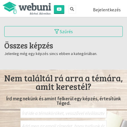
Bejelentkezés
Szűrés
Összes képzés
Jelenleg még egy képzés sincs ebben a kategóriában.
Nem találtál rá arra a témára,
amit kerestél?
Írd meg nekünk és amint felkerül egy képzés, értesítünk
Téged.