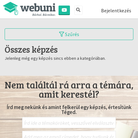
Bejelentkezés
Szűrés
Összes képzés
Jelenleg még egy képzés sincs ebben a kategóriában.
Nem találtál rá arra a témára,
amit kerestél?
Írd meg nekünk és amint felkerül egy képzés, értesítünk
Téged.