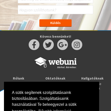
Kövess bennünket!
Rólunk
Oktatóknak
Hallgatóknak
Kapcsolat
Taníts online
Tanulj online
Oktatóink
Webuni blog
Képzések
Webuni Stúdió
A sütik segítenek szolgáltatásaink
biztosításában. Szolgáltatásaink
Info
használatával Te beleegyezel a sütik
Adatkezelési tájékoztató
ÁSZF