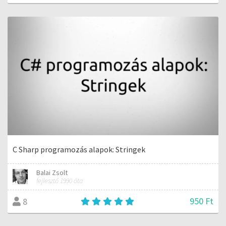
C Sharp programozás alapok: Stringek
Balai Zsolt
fejlesztő 1990 óta
950 Ft
8