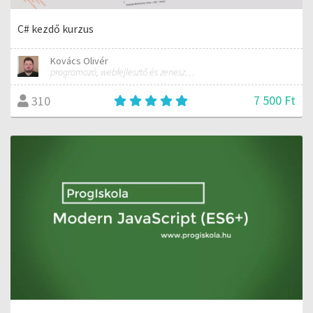
C# kezdő kurzus
Kovács Olivér
programozó, webfejlesztő és zeneszerző
7 500 Ft
310