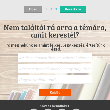
Előző
1
2
3
Következő
Nem találtál rá arra a témára,
amit kerestél?
Írd meg nekünk és amint felkerül egy képzés, értesítünk
Téged.
Kövess bennünket!