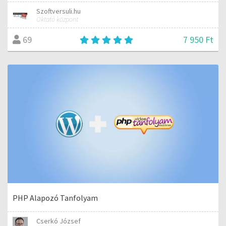
Szoftversuli.hu
Oktató központ
7 950 Ft
69
PHP Alapozó Tanfolyam
Cserkó József