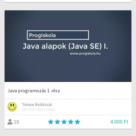
Java programozás 1. rész
Tömpe Boldizsár
Mérnök informatikus
4 000 Ft
28