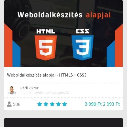
Weboldalkészítés alapjai - HTML5 + CSS3
Rádi Viktor
mentor - senior szoftverfejlesztő
3 990 Ft
2 993 Ft
506