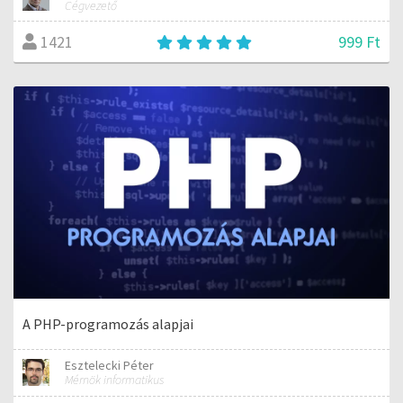
Cégvezető
999 Ft
1421
A PHP-programozás alapjai
Esztelecki Péter
Mérnök informatikus