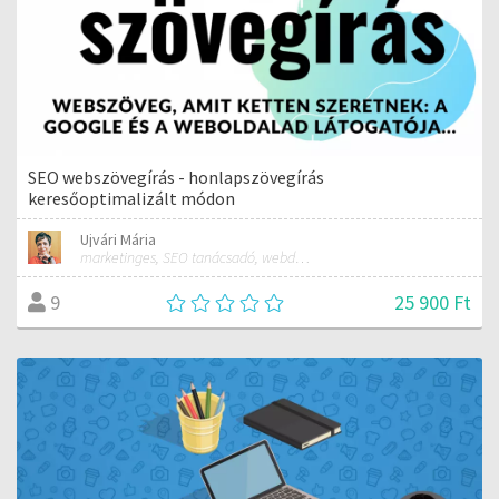
SEO webszövegírás - honlapszövegírás
keresőoptimalizált módon
Ujvári Mária
marketinges, SEO tanácsadó, webdesigner
25 900 Ft
9