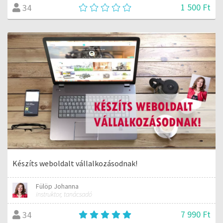
1 500 Ft
34
Készíts weboldalt vállalkozásodnak!
Fülöp Johanna
instruktor, tanácsadó
7 990 Ft
34