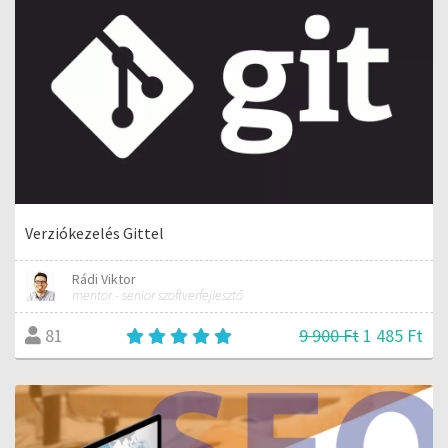
Verziókezelés Gittel
Rádi Viktor
mentor - senior szoftverfejlesztő
9 900 Ft
1 485 Ft
81