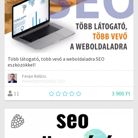
Több látogató, több vevő a weboldaladra SEO
eszközökkel!
Ferge Balázs
Keresőoptimalizálás/ SEO
3 900 Ft
11