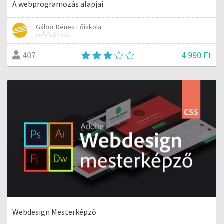
A webprogramozás alapjai
Gábor Dénes Főiskola
Felsőoktatás
4 990 Ft
407
Webdesign Mesterképző