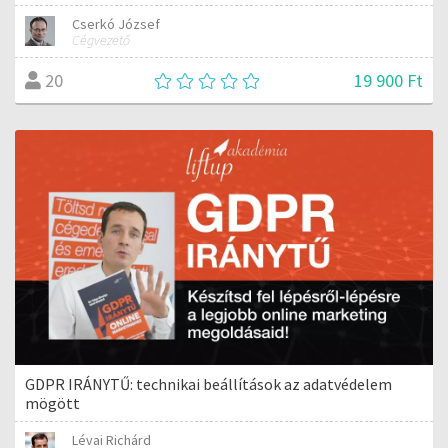
Cserkó József
Cégvezető
19 900 Ft
20
GDPR IRÁNYTŰ: technikai beállítások az adatvédelem
mögött
Lévai Richárd