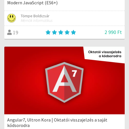
Modern JavaScript (ES6+)
Tömpe Boldizsár
Mérnök informatikus
2 990 Ft
19
Angular7, Ultron Kora | Oktatói visszajelzés a saját
kódsorodra