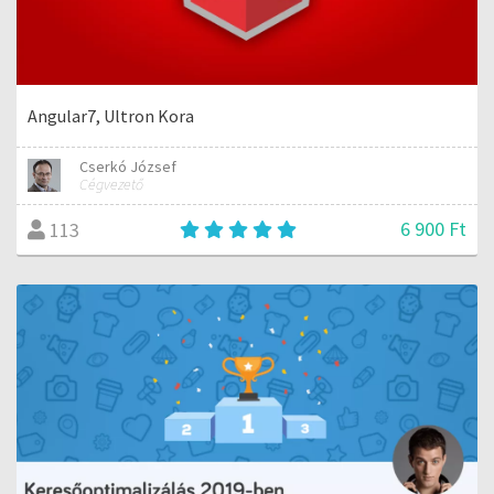
Angular7, Ultron Kora
Cserkó József
Cégvezető
6 900 Ft
113