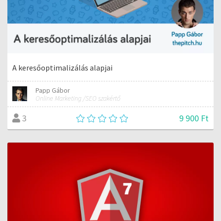
A keresőoptimalizálás alapjai
Papp Gábor
Online Marketing /SEO szakértő
9 900 Ft
3