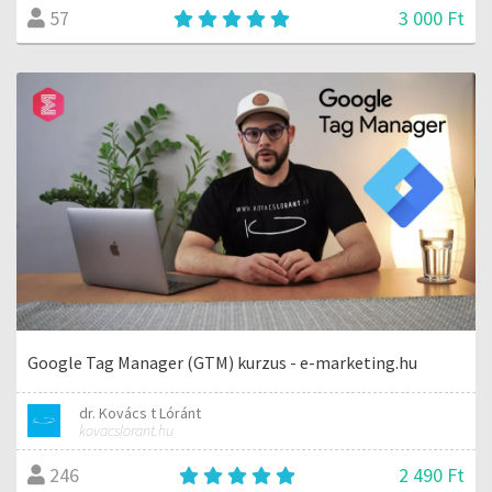
3 000 Ft
57
Google Tag Manager (GTM) kurzus - e-marketing.hu
dr. Kovács t Lóránt
kovacslorant.hu
2 490 Ft
246