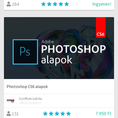
Ingyenes!
284
Photoshop CS6 alapok
Szoftversuli.hu
Oktató központ
7 950 Ft
151