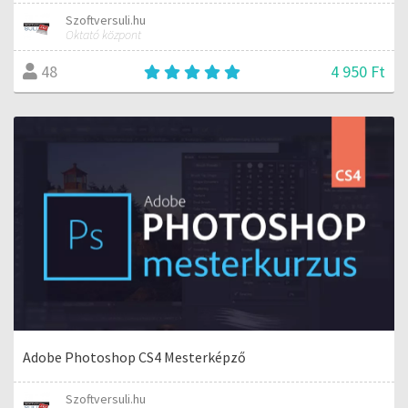
Szoftversuli.hu
Oktató központ
4 950 Ft
48
Adobe Photoshop CS4 Mesterképző
Szoftversuli.hu