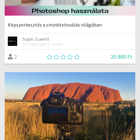
Képszerkesztés a sminktetoválás világában
Sugár Zsanett
Sminktetováló & trainer
20 900 Ft
2