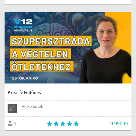
Kreatív Fejlődés
Anikó Estók
9 990 Ft
3