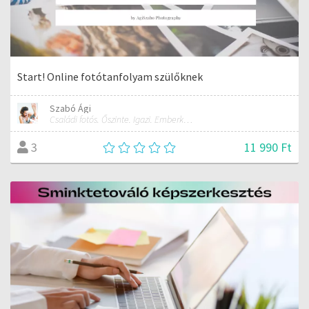
Start! Online fotótanfolyam szülőknek
Szabó Ági
Családi fotós. Őszinte. Igazi. Emberként, a fotókban.
11 990 Ft
3