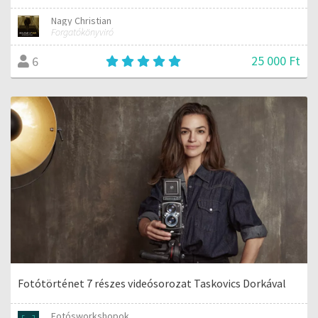
Nagy Christian
Forgatókönyviró
25 000 Ft
6
Fotótörténet 7 részes videósorozat Taskovics Dorkával
Fotósworkshopok