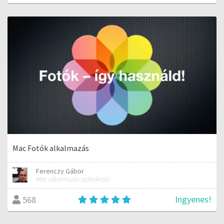
Mac Fotók alkalmazás
Ferenczy Gábor
Mac alkalmazás szakoktató
Ingyenes!
568