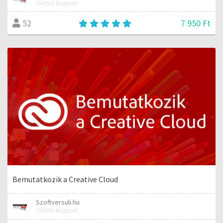
Oktató központ
7 950 Ft
52
Bemutatkozik a Creative Cloud
Szoftversuli.hu
Oktató központ