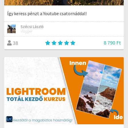
Így keress pénzt a Youtube csatornáddal!
Szécsi László
Vlogger
8 790 Ft
38