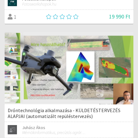
Fotosworkshopok.hu
19 990 Ft
1
Dróntechnológia alkalmazása - KÜLDETÉSTERVEZÉS
ALAPJAI (automatizált repüléstervezés)
Juhász Ákos
Mérnökinformatikus, precíziós agrárgazdálkodási szakmérnök, hivatásos ipari drónpilóta