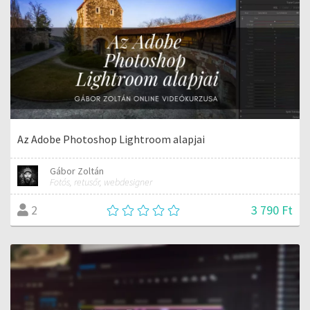
Az Adobe Photoshop Lightroom alapjai
Gábor Zoltán
Fotós, retusőr, webdesigner
3 790 Ft
2