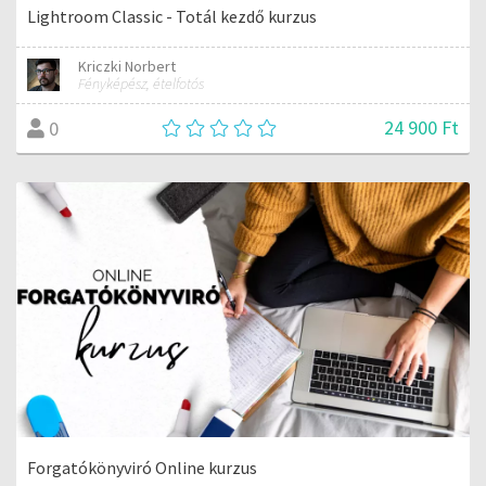
Lightroom Classic - Totál kezdő kurzus
Kriczki Norbert
Fényképész, ételfotós
24 900 Ft
0
Forgatókönyviró Online kurzus