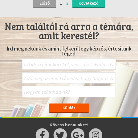
Előző
1
2
Következő
Nem találtál rá arra a témára,
amit kerestél?
Írd meg nekünk és amint felkerül egy képzés, értesítünk
Téged.
Kövess bennünket!