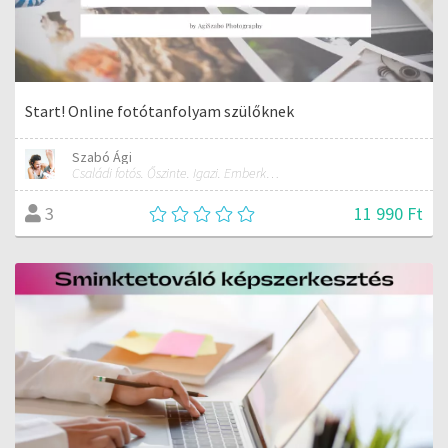
Start! Online fotótanfolyam szülőknek
Szabó Ági
Családi fotós. Őszinte. Igazi. Emberként, a fotókban.
11 990 Ft
3