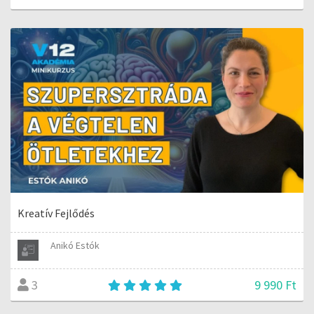
Kreatív Fejlődés
Anikó Estók
9 990 Ft
3