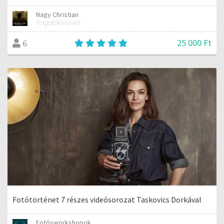
Nagy Christian
Forgatókönyviró
25 000 Ft
6
Fotótörténet 7 részes videósorozat Taskovics Dorkával
Fotósworkshopok