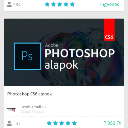
Ingyenes!
284
Photoshop CS6 alapok
Szoftversuli.hu
Oktató központ
7 950 Ft
151