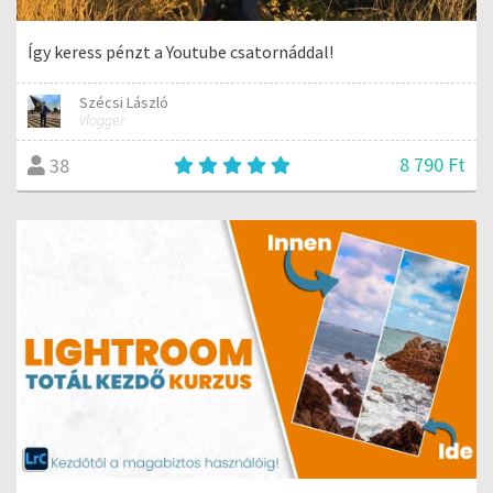
Így keress pénzt a Youtube csatornáddal!
Szécsi László
Vlogger
8 790 Ft
38