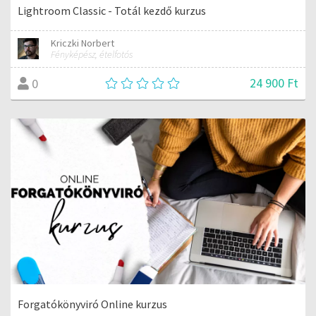
Lightroom Classic - Totál kezdő kurzus
Kriczki Norbert
Fényképész, ételfotós
24 900 Ft
0
Forgatókönyviró Online kurzus