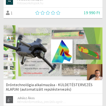
Fotosworkshopok.hu
19 990 Ft
1
Dróntechnológia alkalmazása - KÜLDETÉSTERVEZÉS
ALAPJAI (automatizált repüléstervezés)
Juhász Ákos
Mérnökinformatikus, precíziós agrárgazdálkodási szakmérnök, hivatásos ipari drónpilóta