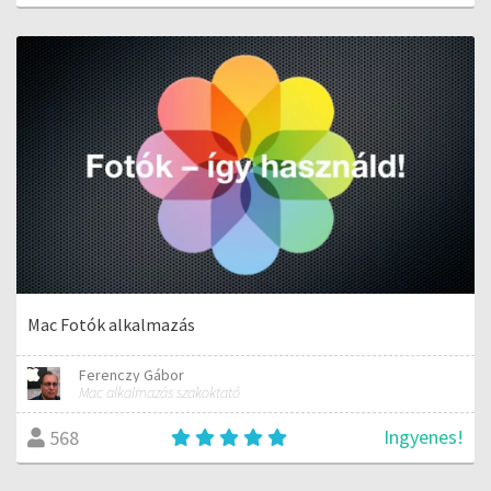
Mac Fotók alkalmazás
Ferenczy Gábor
Mac alkalmazás szakoktató
Ingyenes!
568