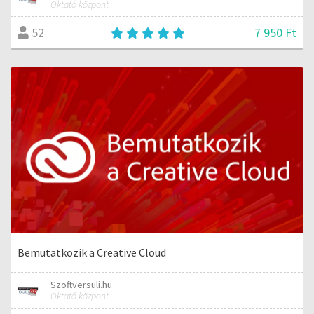
Oktató központ
7 950 Ft
52
Bemutatkozik a Creative Cloud
Szoftversuli.hu
Oktató központ