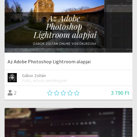
Az Adobe Photoshop Lightroom alapjai
Gábor Zoltán
Fotós, retusőr, webdesigner
3 790 Ft
2