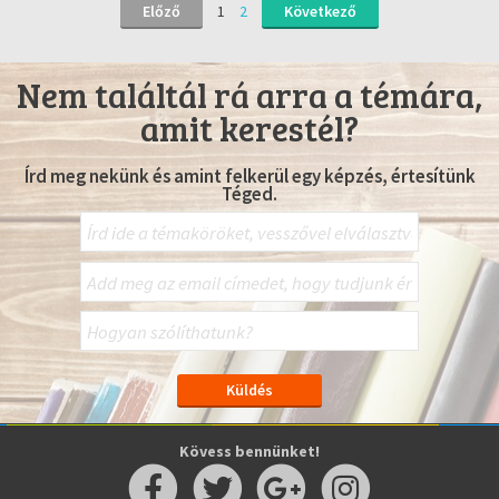
Előző
1
2
Következő
Nem találtál rá arra a témára,
amit kerestél?
Írd meg nekünk és amint felkerül egy képzés, értesítünk
Téged.
Kövess bennünket!