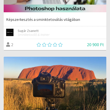
Képszerkesztés a sminktetoválás világában
Sugár Zsanett
Sminktetováló & trainer
20 900 Ft
2