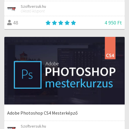
Szoftversuli.hu
Oktató központ
4 950 Ft
48
Adobe Photoshop CS4 Mesterképző
Szoftversuli.hu