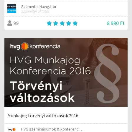
Számvitel Navigátor
Számvitel oktatás
8 990 Ft
99
Munkajog törvényi változások 2016
HVG szemináriumok & konferenciák