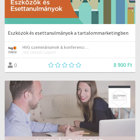
Eszközök és esettanulmányok a tartalommarketingben
HVG szemináriumok & konferenciák
HVG oktatói csoport
8 900 Ft
0