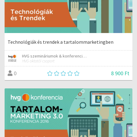
Technológiák és trendek a tartalommarketingben
HVG szemináriumok & konferenciák
HVG oktatói csoport
8 900 Ft
0