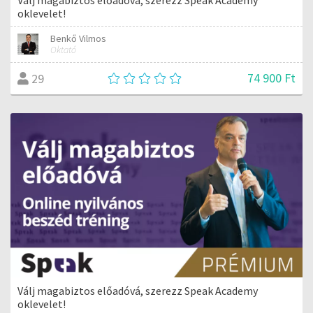
oklevelet!
Benkő Vilmos
Oktató
74 900 Ft
29
Válj magabiztos előadóvá, szerezz Speak Academy
oklevelet!