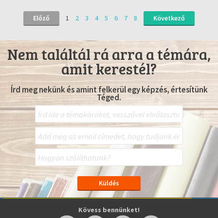
Előző
1
2
3
4
5
6
7
8
Következő
Nem találtál rá arra a témára,
amit kerestél?
Írd meg nekünk és amint felkerül egy képzés, értesítünk
Téged.
Kövess bennünket!