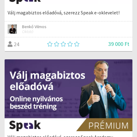
Válj magabiztos előadóvá, szerezz Speak e-oklevelet!
Benkő Vilmos
Oktató
39 000 Ft
24
Válj magabiztos előadóvá, szerezz Speak Academy