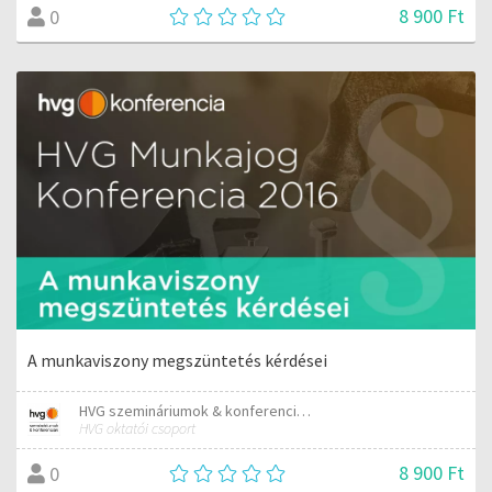
8 900 Ft
0
A munkaviszony megszüntetés kérdései
HVG szemináriumok & konferenciák
HVG oktatói csoport
8 900 Ft
0