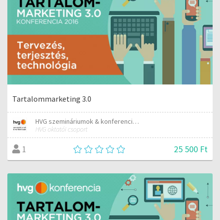
Tartalommarketing 3.0
HVG szemináriumok & konferenciák
HVG oktatói csoport
25 500 Ft
1