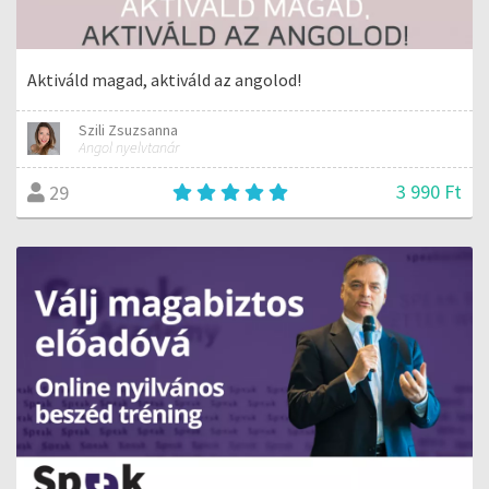
Aktiváld magad, aktiváld az angolod!
Szili Zsuzsanna
Angol nyelvtanár
3 990 Ft
29