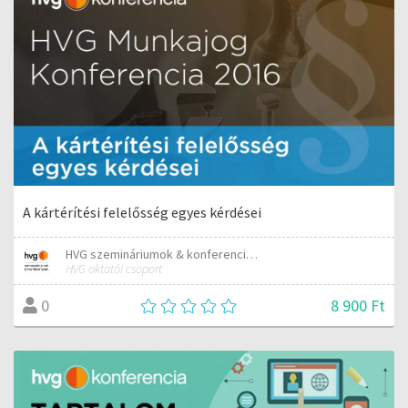
A kártérítési felelősség egyes kérdései
HVG szemináriumok & konferenciák
HVG oktatói csoport
8 900 Ft
0