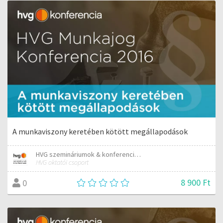
A munkaviszony keretében kötött megállapodások
HVG szemináriumok & konferenciák
HVG oktatói csoport
8 900 Ft
0