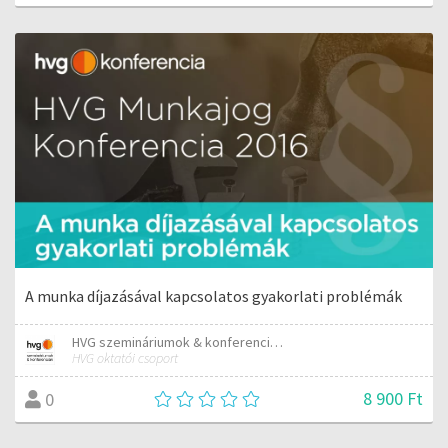
A munka díjazásával kapcsolatos gyakorlati problémák
HVG szemináriumok & konferenciák
HVG oktatói csoport
8 900 Ft
0