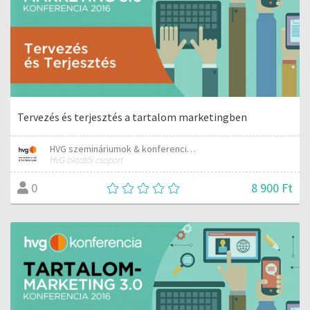
Tervezés és terjesztés a tartalom marketingben
HVG szemináriumok & konferenciák
HVG oktatói csoport
8 900 Ft
0