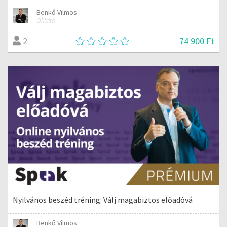
Benkő Vilmos
Oktató
74 900 Ft
2
Nyilvános beszéd tréning: Válj magabiztos előadóvá
Benkő Vilmos