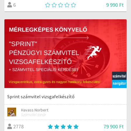
9 990 Ft
6
Sprint számvitel vizsgafelkészítő
Havass Norbert
Számvitel tanár
79 900 Ft
2778