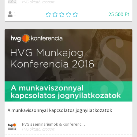
HVG oktatói csoport
25 500 Ft
1
A munkaviszonnyal kapcsolatos jognyilatkozatok
HVG szemináriumok & konferenciák
HVG oktatói csoport