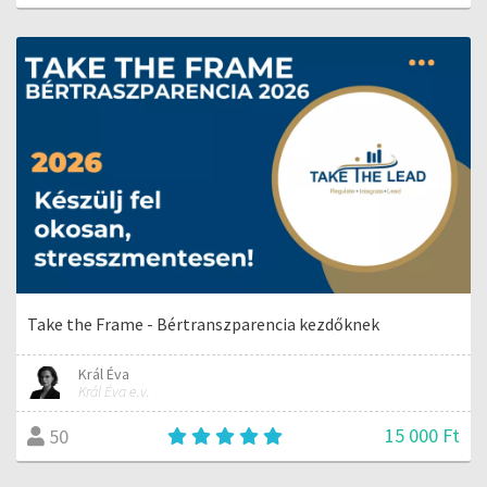
Take the Frame - Bértranszparencia kezdőknek
Král Éva
Král Éva e.v.
15 000 Ft
50