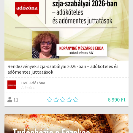
Rendezvények szja-szabályai 2026-ban – adóköteles és
adómentes juttatások
HVG Adózóna
Adózóna
6 990 Ft
11