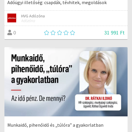
Adóügyi illetőség: csapdák, tévhitek, megoldások
HVG Adózóna
Adózóna
31 991 Ft
0
Munkaidő, pihenőidő és „túlóra” a gyakorlatban