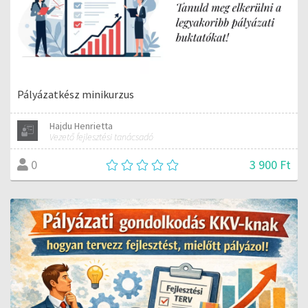
Pályázatkész minikurzus
Hajdu Henrietta
Vezető fejlesztési tanácsadó
3 900 Ft
0