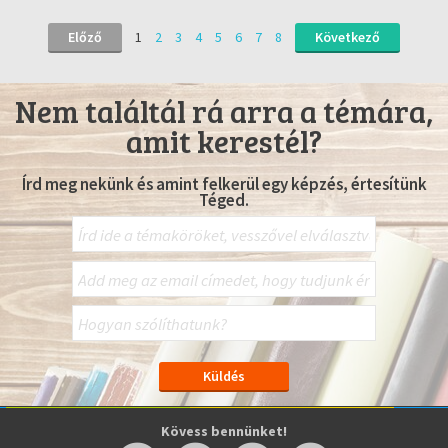
Előző
1
2
3
4
5
6
7
8
Következő
Nem találtál rá arra a témára,
amit kerestél?
Írd meg nekünk és amint felkerül egy képzés, értesítünk
Téged.
Kövess bennünket!