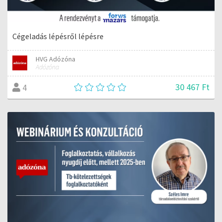
Cégeladás lépésről lépésre
HVG Adózóna
Adózóna
30 467 Ft
4