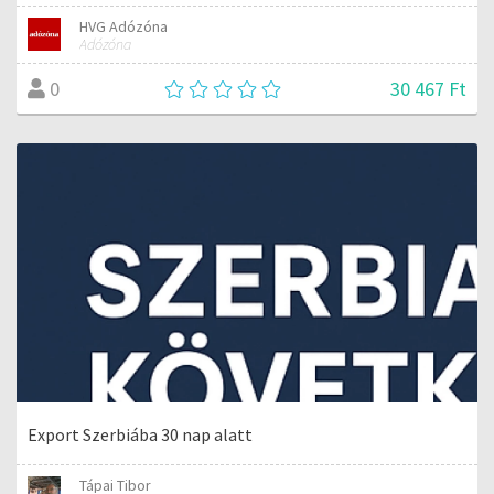
HVG Adózóna
Adózóna
30 467 Ft
0
Export Szerbiába 30 nap alatt
Tápai Tibor