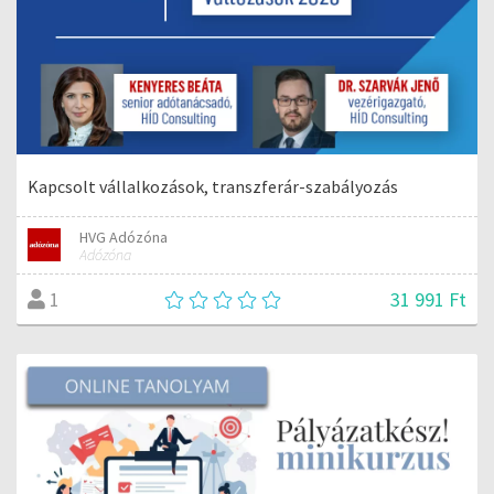
Kapcsolt vállalkozások, transzferár-szabályozás
HVG Adózóna
Adózóna
31 991 Ft
1