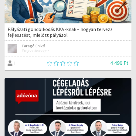
Pályázati gondolkodás KKV-knak – hogyan tervezz
fejlesztést, mielőtt pályázol
Faragó Enikő
Project Manager
4 499 Ft
1