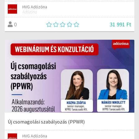
HVG Adózóna
Adózóna
31 991 Ft
0
Új csomagolási szabályozás (PPWR)
HVG Adózóna