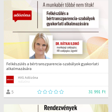
Felkészülés a bértranszparencia-szabályok gyakorlati
alkalmazására
HVG Adózóna
Adózóna
31 991 Ft
5