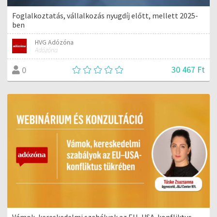
Foglalkoztatás, vállalkozás nyugdíj előtt, mellett 2025-
ben
HVG Adózóna
Adózóna
30 467 Ft
0
Vámok, kereskedelmi szabályok az EU–USA-konfliktus