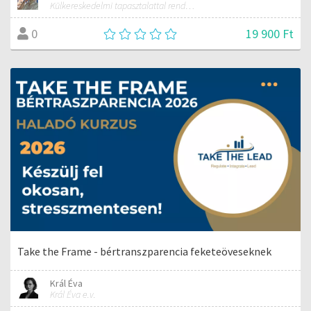
Külkereskedelmi tapasztalattal rendelkező szakember
19 900 Ft
0
Take the Frame - bértranszparencia feketeöveseknek
Král Éva
Král Éva e.v.