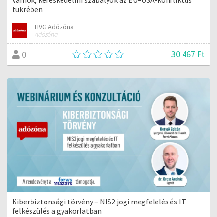
tükrében
HVG Adózóna
Adózóna
30 467 Ft
0
Kiberbiztonsági törvény – NIS2 jogi megfelelés és IT
felkészülés a gyakorlatban