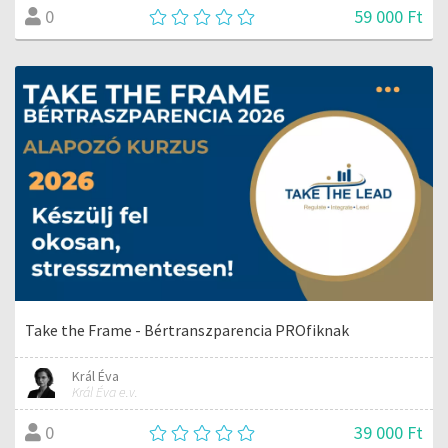
59 000 Ft
0
Take the Frame - Bértranszparencia PROfiknak
Král Éva
Král Éva e.v.
39 000 Ft
0