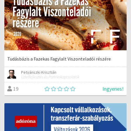
Tudásbázis a Fazekas Fagylalt Viszonteladói részére
Petyánszki Krisztián
Üzletfejlesztés és Partnerkapcsolatok
Ingyenes!
19