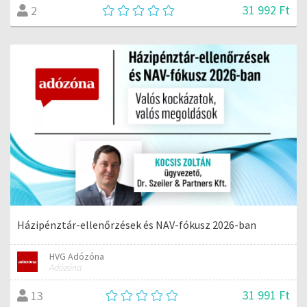
31 992 Ft
2
Házipénztár-ellenőrzések és NAV-fókusz 2026-ban
HVG Adózóna
Adózóna
31 991 Ft
13