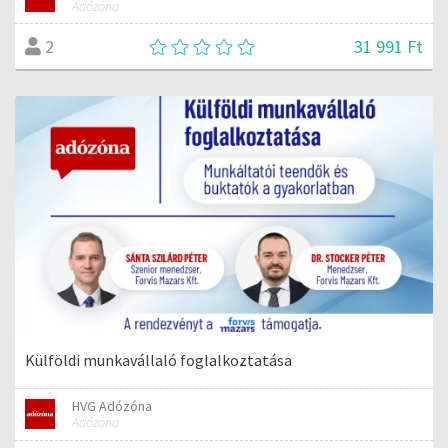
Adózóna
31 991 Ft
2
Külföldi munkavállaló foglalkoztatása
HVG Adózóna
Adózóna