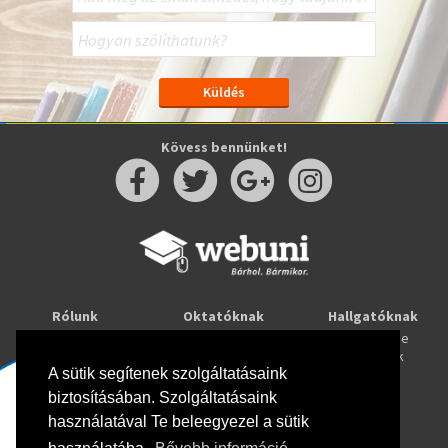
Kövess bennünket!
Rólunk
Oktatóknak
Hallgatóknak
Kapcsolat
Taníts online
Tanulj online
Oktatóink
Webuni blog
Képzések
Webuni Stúdió
A sütik segítenek szolgáltatásaink
biztosításában. Szolgáltatásaink
Info
használatával Te beleegyezel a sütik
Adatkezelési tájékoztató
ÁSZF