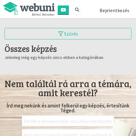
Bejelentkezés
Szűrés
Összes képzés
Jelenleg még egy képzés sincs ebben a kategóriában.
Nem találtál rá arra a témára,
amit kerestél?
Írd meg nekünk és amint felkerül egy képzés, értesítünk
Téged.