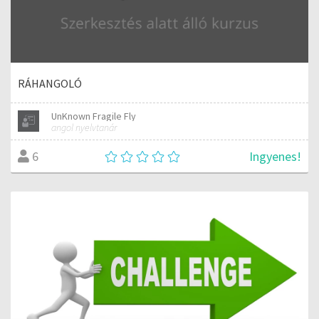
RÁHANGOLÓ
UnKnown Fragile Fly
angol nyelvtanár
Ingyenes!
6