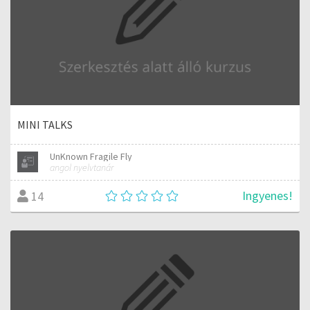
MINI TALKS
UnKnown Fragile Fly
angol nyelvtanár
Ingyenes!
14