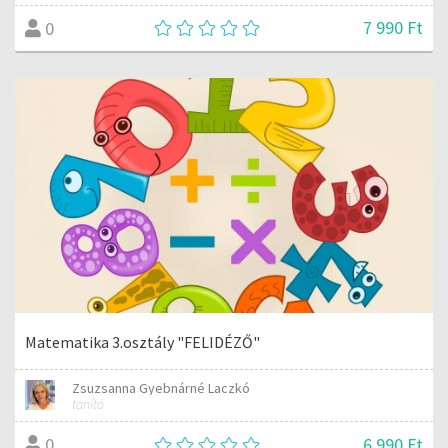
7 990 Ft
0
Matematika 3.osztály "FELIDÉZŐ"
Zsuzsanna Gyebnárné Laczkó
tanító
6 990 Ft
0