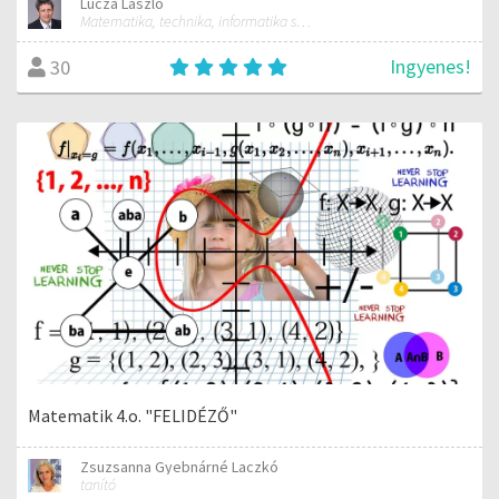
Lucza László
Matematika, technika, informatika szakos általános iskolai tanár; mentorpedagógus, mestertanár
Ingyenes!
30
Matematik 4.o. "FELIDÉZŐ"
Zsuzsanna Gyebnárné Laczkó
tanító