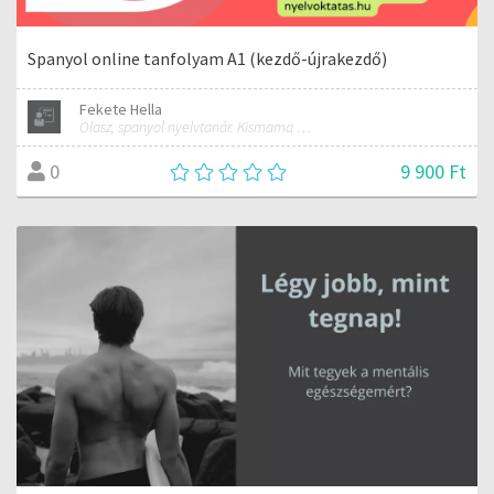
Spanyol online tanfolyam A1 (kezdő-újrakezdő)
Fekete Hella
Olasz, spanyol nyelvtanár. Kismama és női jóga oktató.
9 900 Ft
0