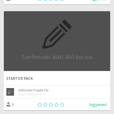
STARTER PACK
UnKnown Fragile Fly
angol nyelvtanár
Ingyenes!
9