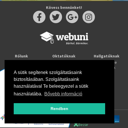
Kövess bennünket!
Rólunk
Oktatóknak
Hallgatóknak
Kapcsolat
Taníts online
Tanulj online
Oktatóink
Webuni blog
Képzések
Webuni Stúdió
A sütik segítenek szolgáltatásaink
biztosításában. Szolgáltatásaink
Info
használatával Te beleegyezel a sütik
Adatkezelési tájékoztató
ÁSZF
használatába.
Bővebb információ
Hirlevél adatkezelési tájékoztató
GYIK
Rendben
Bezár