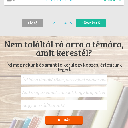
Előző
1
2
3
4
5
Következő
Nem találtál rá arra a témára,
amit kerestél?
Írd meg nekünk és amint felkerül egy képzés, értesítünk
Téged.