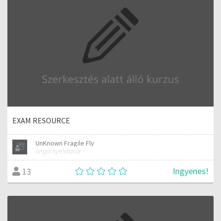
EXAM RESOURCE
UnKnown Fragile Fly
angol nyelvtanár
Ingyenes!
13