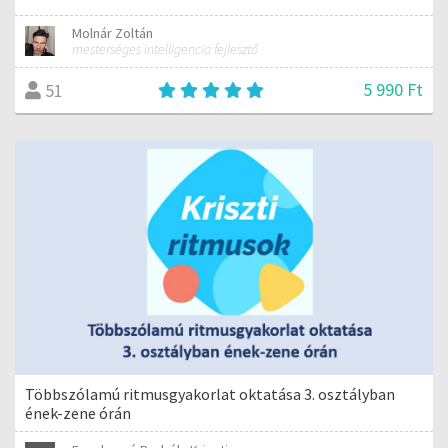
Molnár Zoltán
mesterséges intelligencia fejlesztő
5 990 Ft
51
Többszólamú ritmusgyakorlat oktatása 3. osztályban
ének-zene órán