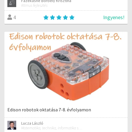
Fazekasné Borbély Krisztina
Ritmus fejlesztés
Ingyenes!
4
Edison robotok oktatása 7-8. évfolyamon
Lucza László
Matematika, technika, informatika szakos általános iskolai tanár; mentorpedagógus, mestertanár