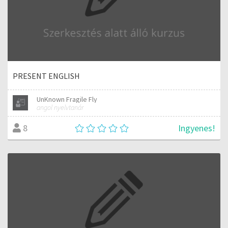
PRESENT ENGLISH
UnKnown Fragile Fly
angol nyelvtanár
Ingyenes!
8