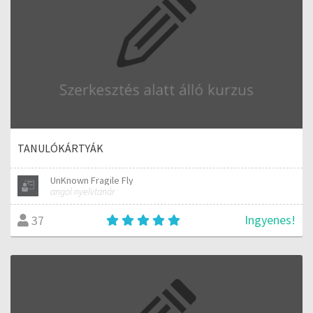
TANULÓKÁRTYÁK
UnKnown Fragile Fly
angol nyelvtanár
Ingyenes!
37