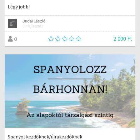
Légy jobb!
Budai László
Önfejlesztés
2 000 Ft
0
Spanyol kezdőknek/újrakezdőknek