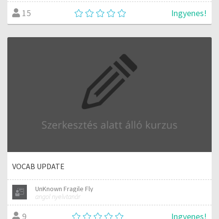
Ingyenes!
15
VOCAB UPDATE
UnKnown Fragile Fly
angol nyelvtanár
Ingyenes!
9