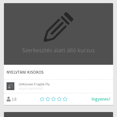
NYELVTANI KISOKOS
UnKnown Fragile Fly
angol nyelvtanár
Ingyenes!
18