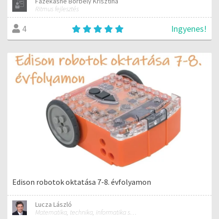
Fazekasné Borbély Krisztina
Ritmus fejlesztés
Ingyenes!
4
Edison robotok oktatása 7-8. évfolyamon
Lucza László
Matematika, technika, informatika szakos általános iskolai tanár; mentorpedagógus, mestertanár