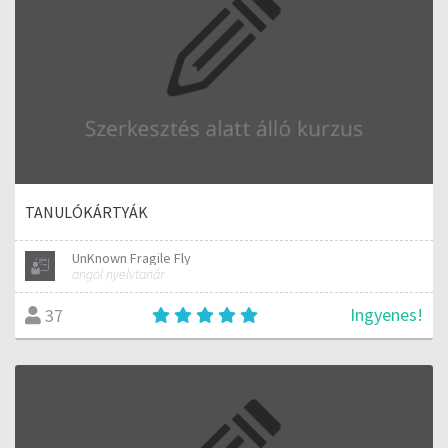
TANULÓKÁRTYÁK
UnKnown Fragile Fly
angol nyelvtanár
Ingyenes!
37