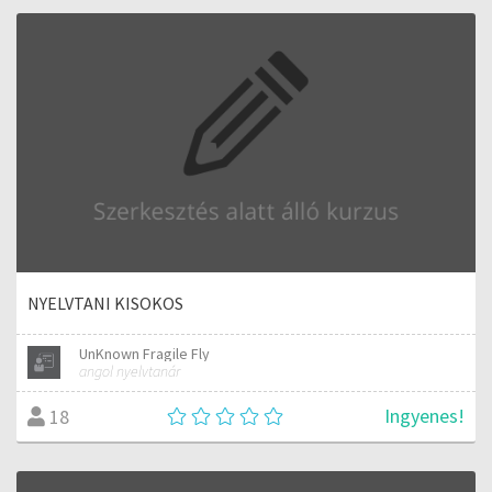
NYELVTANI KISOKOS
UnKnown Fragile Fly
angol nyelvtanár
Ingyenes!
18