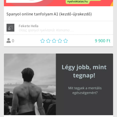
Spanyol online tanfolyam A1 (kezdő-újrakezdő)
Fekete Hella
Olasz, spanyol nyelvtanár. Kismama és női jóga oktató.
9 900 Ft
0