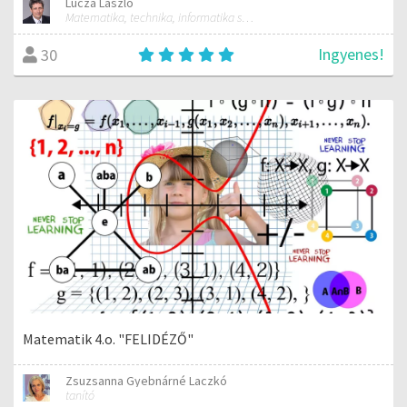
Lucza László
Matematika, technika, informatika szakos általános iskolai tanár; mentorpedagógus, mestertanár
Ingyenes!
30
Matematik 4.o. "FELIDÉZŐ"
Zsuzsanna Gyebnárné Laczkó
tanító