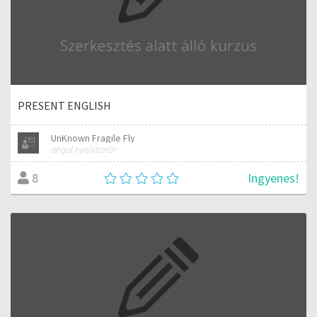
PRESENT ENGLISH
UnKnown Fragile Fly
angol nyelvtanár
Ingyenes!
8