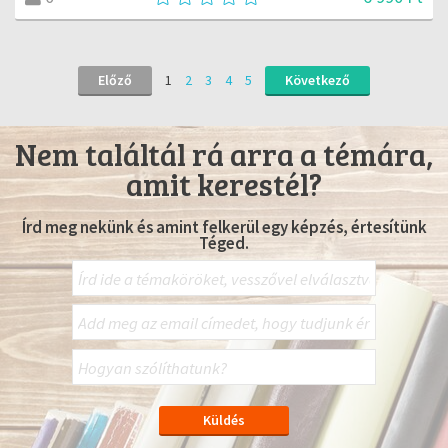
Előző
1
2
3
4
5
Következő
Nem találtál rá arra a témára,
amit kerestél?
Írd meg nekünk és amint felkerül egy képzés, értesítünk
Téged.