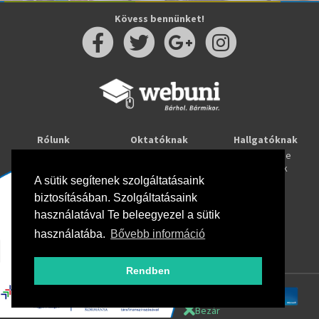
Kövess bennünket!
Rólunk
Oktatóknak
Hallgatóknak
Kapcsolat
Taníts online
Tanulj online
Oktatóink
Webuni blog
Képzések
Webuni Stúdió
A sütik segítenek szolgáltatásaink
biztosításában. Szolgáltatásaink
Info
használatával Te beleegyezel a sütik
Adatkezelési tájékoztató
ÁSZF
használatába.
Bővebb információ
Hirlevél adatkezelési tájékoztató
GYIK
Rendben
Bezár