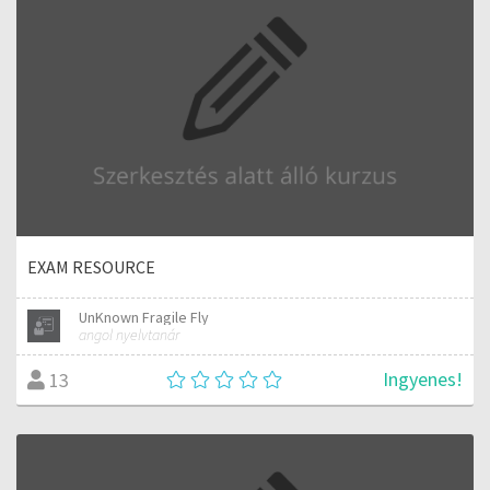
EXAM RESOURCE
UnKnown Fragile Fly
angol nyelvtanár
Ingyenes!
13