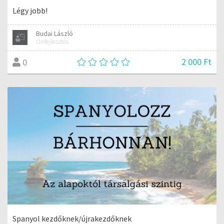
Légy jobb!
Budai László
Önfejlesztés
2 000 Ft
0
Spanyol kezdőknek/újrakezdőknek