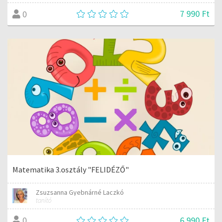
7 990 Ft
0
Matematika 3.osztály "FELIDÉZŐ"
Zsuzsanna Gyebnárné Laczkó
tanító
6 990 Ft
0