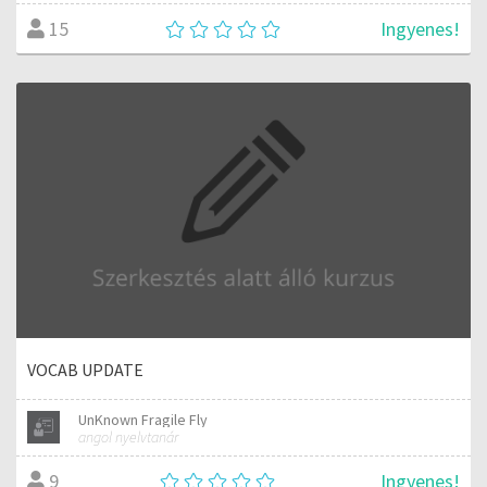
Ingyenes!
15
VOCAB UPDATE
UnKnown Fragile Fly
angol nyelvtanár
Ingyenes!
9