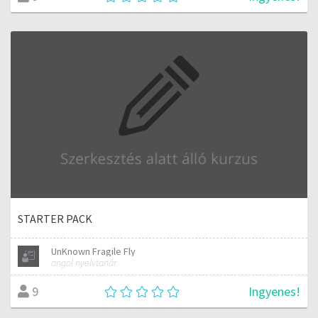
STARTER PACK
UnKnown Fragile Fly
angol nyelvtanár
Ingyenes!
9