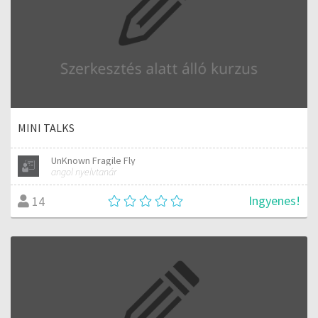
MINI TALKS
UnKnown Fragile Fly
angol nyelvtanár
Ingyenes!
14