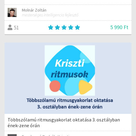
Molnár Zoltán
mesterséges intelligencia fejlesztő
5 990 Ft
51
Többszólamú ritmusgyakorlat oktatása 3. osztályban
ének-zene órán