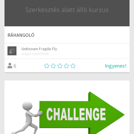
RÁHANGOLÓ
UnKnown Fragile Fly
angol nyelvtanár
Ingyenes!
6