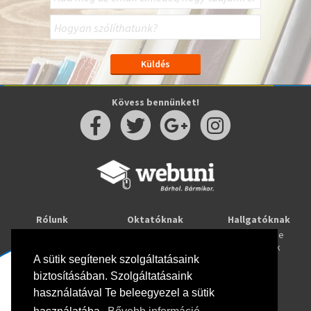
Kövess bennünket!
Rólunk
Oktatóknak
Hallgatóknak
Kapcsolat
Taníts online
Tanulj online
Oktatóink
Webuni blog
Képzések
Webuni Stúdió
A sütik segítenek szolgáltatásaink
biztosításában. Szolgáltatásaink
Info
használatával Te beleegyezel a sütik
Adatkezelési tájékoztató
ÁSZF