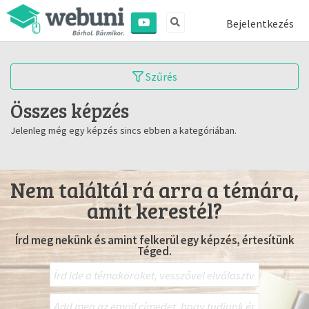
Bejelentkezés
Szűrés
Összes képzés
Jelenleg még egy képzés sincs ebben a kategóriában.
Nem találtál rá arra a témára,
amit kerestél?
Írd meg nekünk és amint felkerül egy képzés, értesítünk
Téged.