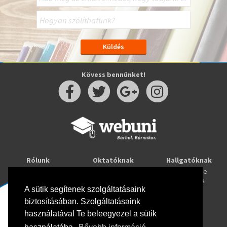
Kövess bennünket!
Rólunk
Oktatóknak
Hallgatóknak
Kapcsolat
Taníts online
Tanulj online
Oktatóink
Webuni blog
Képzések
Webuni Stúdió
A sütik segítenek szolgáltatásaink
biztosításában. Szolgáltatásaink
Info
használatával Te beleegyezel a sütik
Adatkezelési tájékoztató
ÁSZF