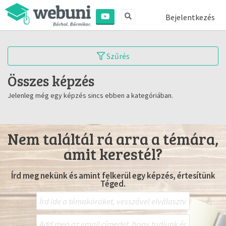
Bejelentkezés
Szűrés
Összes képzés
Jelenleg még egy képzés sincs ebben a kategóriában.
Nem találtál rá arra a témára,
amit kerestél?
Írd meg nekünk és amint felkerül egy képzés, értesítünk
Téged.