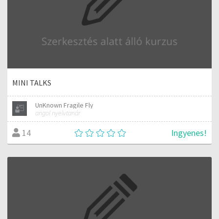
MINI TALKS
UnKnown Fragile Fly
angol nyelvtanár
Ingyenes!
14