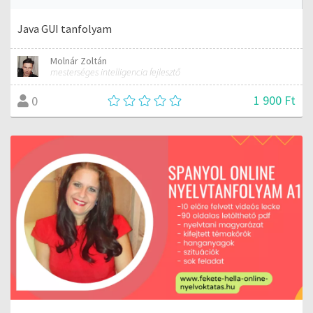
Java GUI tanfolyam
Molnár Zoltán
mesterséges intelligencia fejlesztő
1 900 Ft
0