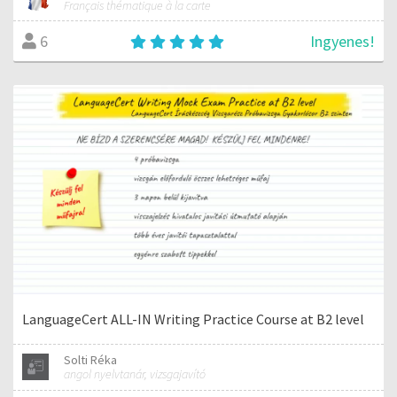
Français thématique à la carte
Ingyenes!
6
LanguageCert ALL-IN Writing Practice Course at B2 level
Solti Réka
angol nyelvtanár, vizsgajavító