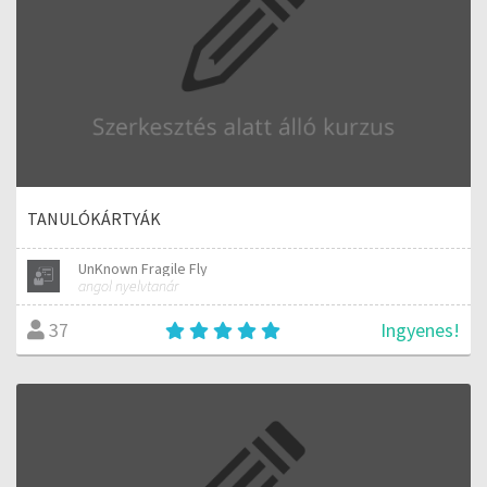
TANULÓKÁRTYÁK
UnKnown Fragile Fly
angol nyelvtanár
Ingyenes!
37