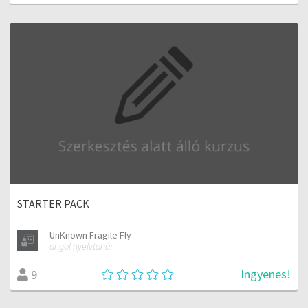
STARTER PACK
UnKnown Fragile Fly
angol nyelvtanár
Ingyenes!
9