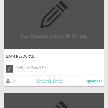
EXAM RESOURCE
UnKnown Fragile Fly
angol nyelvtanár
Ingyenes!
13