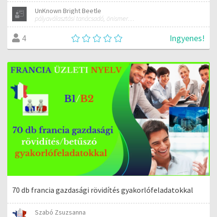
UnKnown Bright Beetle
pályaválasztási tanácsadó, önismereti tréner
Ingyenes!
4
70 db francia gazdasági rövidítés gyakorlófeladatokkal
Szabó Zsuzsanna