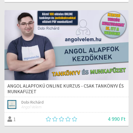
ANGOL ALAPFOKÚ ONLINE KURZUS - CSAK TANKÖNYV ÉS
MUNKAFÜZET
Dobi Richárd
Angol Velem
4 990 Ft
1