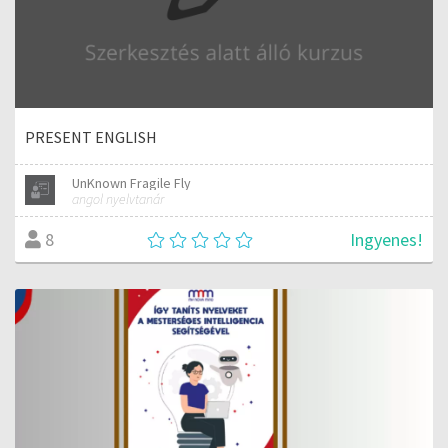
PRESENT ENGLISH
UnKnown Fragile Fly
angol nyelvtanár
Ingyenes!
8