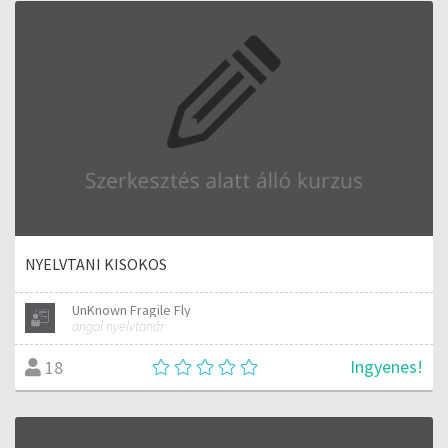
NYELVTANI KISOKOS
UnKnown Fragile Fly
angol nyelvtanár
Ingyenes!
18