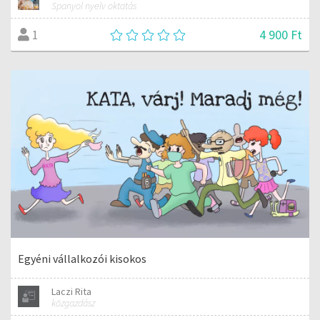
Spanyol nyelv oktatás
4 900 Ft
1
Egyéni vállalkozói kisokos
Laczi Rita
közgazdász