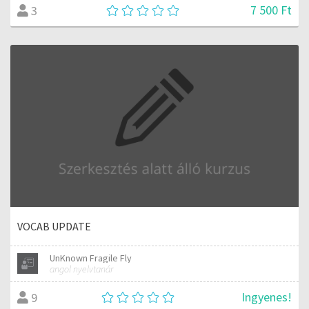
7 500 Ft
3
VOCAB UPDATE
UnKnown Fragile Fly
angol nyelvtanár
Ingyenes!
9