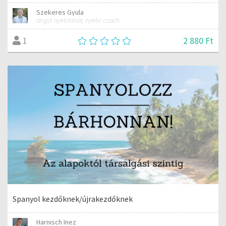
Szekeres Gyula
angol nyelvtanár, nyelvi coach
2 880 Ft
1
Spanyol kezdőknek/újrakezdőknek
Harnisch Inez