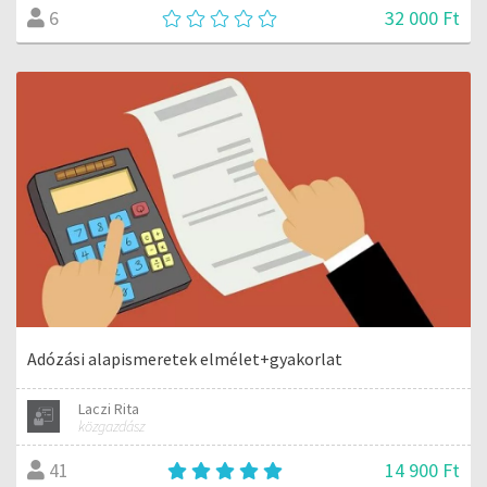
32 000 Ft
6
Adózási alapismeretek elmélet+gyakorlat
Laczi Rita
közgazdász
14 900 Ft
41