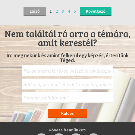
Előző
1
2
3
4
5
Következő
Nem találtál rá arra a témára,
amit kerestél?
Írd meg nekünk és amint felkerül egy képzés, értesítünk
Téged.
Kövess bennünket!