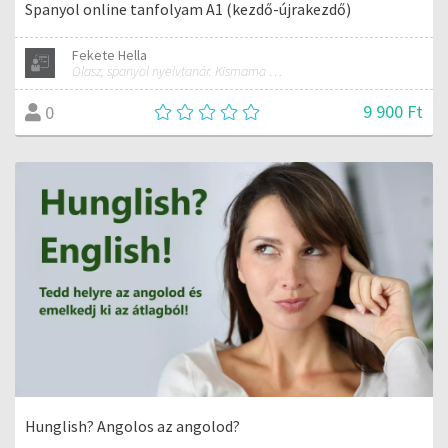
Spanyol online tanfolyam A1 (kezdő-újrakezdő)
Fekete Hella
Olasz, spanyol nyelvtanár. Kismama és női jóga oktató.
9 900 Ft
0
Hunglish? Angolos az angolod?