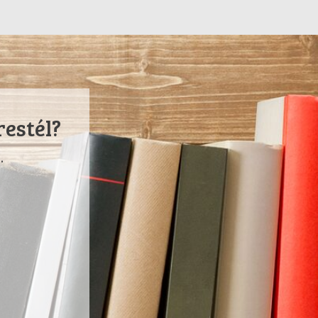
restél?
.