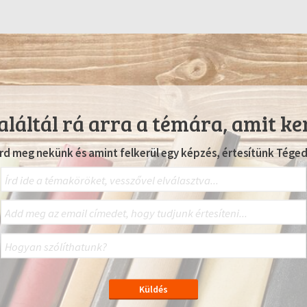
láltál rá arra a témára, amit ke
Írd meg nekünk és amint felkerül egy képzés, értesítünk Téged