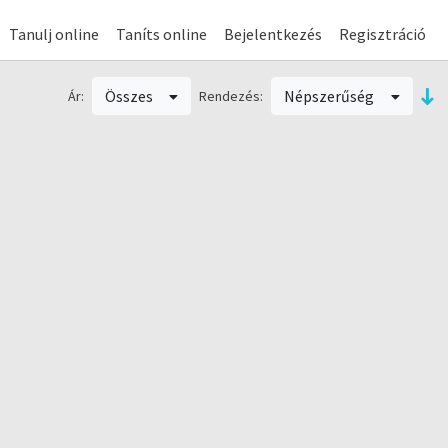
Tanulj online
Taníts online
Bejelentkezés
Regisztráció
Összes
Népszerűség
Ár:
Rendezés: