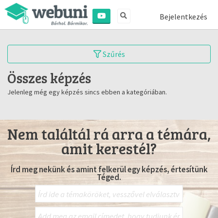
Bejelentkezés
Szűrés
Összes képzés
Jelenleg még egy képzés sincs ebben a kategóriában.
Nem találtál rá arra a témára,
amit kerestél?
Írd meg nekünk és amint felkerül egy képzés, értesítünk
Téged.