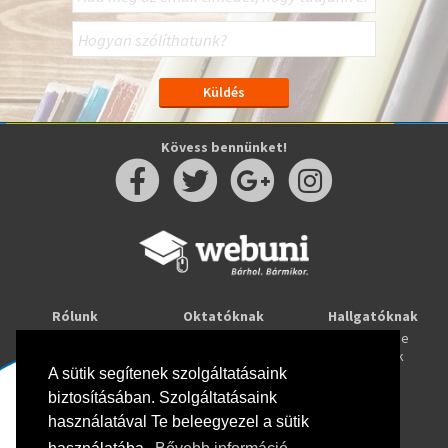
Kövess bennünket!
Rólunk
Oktatóknak
Hallgatóknak
Kapcsolat
Taníts online
Tanulj online
Oktatóink
Webuni blog
Képzések
Webuni Stúdió
A sütik segítenek szolgáltatásaink
biztosításában. Szolgáltatásaink
Info
használatával Te beleegyezel a sütik
Adatkezelési tájékoztató
ÁSZF