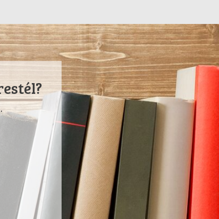
restél?
.