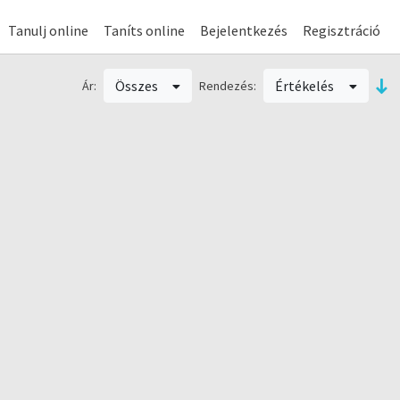
Tanulj online
Taníts online
Bejelentkezés
Regisztráció
Összes
Értékelés
Ár:
Rendezés: