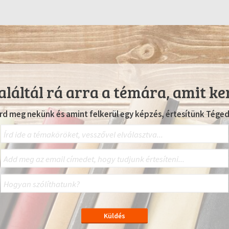
láltál rá arra a témára, amit ke
Írd meg nekünk és amint felkerül egy képzés, értesítünk Téged