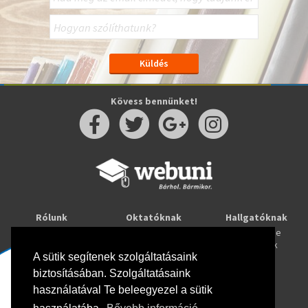
Kövess bennünket!
Rólunk
Oktatóknak
Hallgatóknak
Kapcsolat
Taníts online
Tanulj online
Oktatóink
Webuni blog
Képzések
Webuni Stúdió
A sütik segítenek szolgáltatásaink
biztosításában. Szolgáltatásaink
Info
használatával Te beleegyezel a sütik
Adatkezelési tájékoztató
ÁSZF