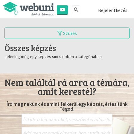
Bejelentkezés
Szűrés
Összes képzés
Jelenleg még egy képzés sincs ebben a kategóriában.
Nem találtál rá arra a témára,
amit kerestél?
Írd meg nekünk és amint felkerül egy képzés, értesítünk
Téged.