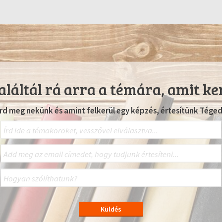
láltál rá arra a témára, amit ke
Írd meg nekünk és amint felkerül egy képzés, értesítünk Téged