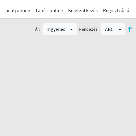
Tanulj online
Taníts online
Bejelentkezés
Regisztráció
Ingyenes
ABC
Ár:
Rendezés: