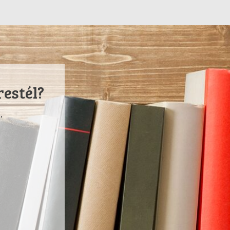
restél?
.