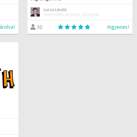
Lucza László
Matematika, technika, informatika szakos általános iskolai tanár; mentorpedagógus, mestertanár
árolva!
Ingyenes!
30