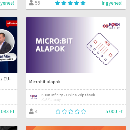
gyenes!
Ingyenes!
55
az EU-
Microbit alapok
KJBK Infinity - Online képzések
KJBK Infinity
 083 Ft
5 000 Ft
4