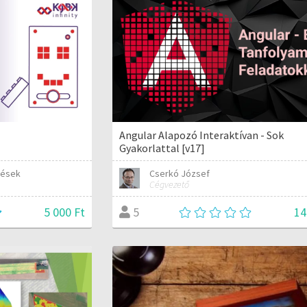
Angular Alapozó Interaktívan - Sok
Gyakorlattal [v17]
zések
Cserkó József
Cégvezető
5 000 Ft
14
5