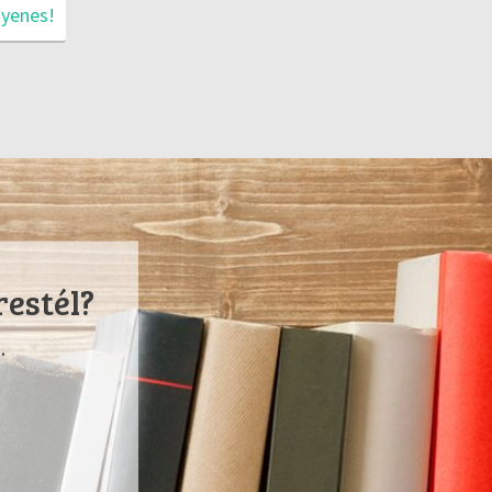
gyenes!
restél?
.