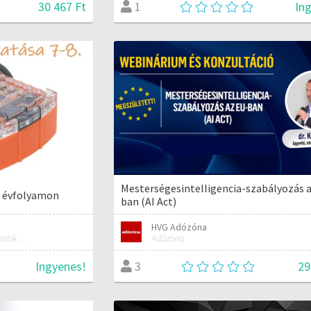
30 467 Ft
In
1
Mesterségesintelligencia-szabályozás 
. évfolyamon
ban (AI Act)
HVG Adózóna
Matematika, technika, informatika szakos általános iskolai tanár; mentorpedagógus, mestertanár
Adózóna
Ingyenes!
29
3