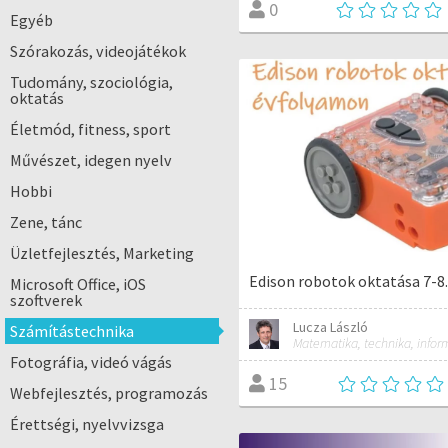
0
Egyéb
Szórakozás, videojátékok
Tudomány, szociológia,
oktatás
Életmód, fitness, sport
Művészet, idegen nyelv
Hobbi
Zene, tánc
Üzletfejlesztés, Marketing
Edison robotok oktatása 7-8
Microsoft Office, iOS
szoftverek
Lucza László
Számítástechnika
Fotográfia, videó vágás
15
Webfejlesztés, programozás
Érettségi, nyelvvizsga