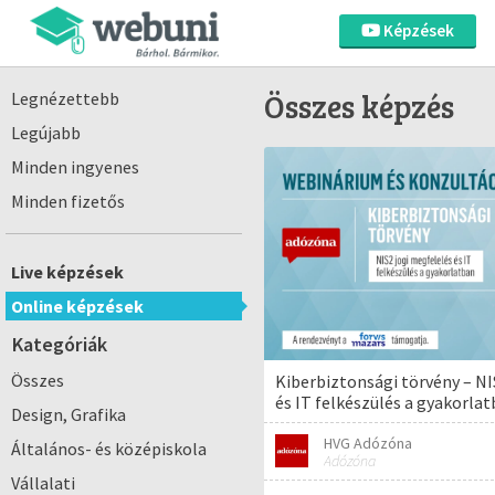
Képzések
Összes képzés
Legnézettebb
Legújabb
Minden ingyenes
Minden fizetős
Live képzések
Online képzések
Kategóriák
Összes
Kiberbiztonsági törvény – NI
és IT felkészülés a gyakorla
Design, Grafika
HVG Adózóna
Általános- és középiskola
Adózóna
Vállalati