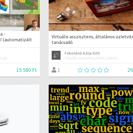
a -
Virtuális asszisztens, általános üzletvit
 (automatizált
tanácsadó
Feketéné Kátai Kitti
Mérnökinformatikus, precíziós agrárgazdálkodási szakmérnök, hivatásos ipari drónpilóta
Virtuális asszisztens,titkár, üzletviteli tanácsadó
15 580 Ft
29
1