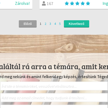
Zárolva!
In
167
Előző
1
2
3
4
5
Következő
láltál rá arra a témára, amit ke
Írd meg nekünk és amint felkerül egy képzés, értesítünk Téged