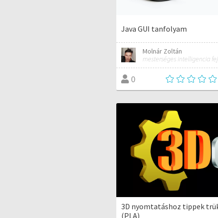
Java GUI tanfolyam
Molnár Zoltán
mesterséges intelligencia fej
0
3D nyomtatáshoz tippek trü
(PLA)