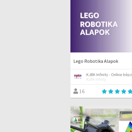
Lego Robotika Alapok
KJBK Infinity - Online kép
KJBK Infinity
16