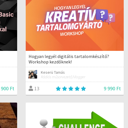
Hogyan legyél digitális tartalomkészítő?
Workshop kezdőknek!
Keserü Tamás
Rádiós műsorvezető/Vlogger
 900 Ft
9 990 Ft
13