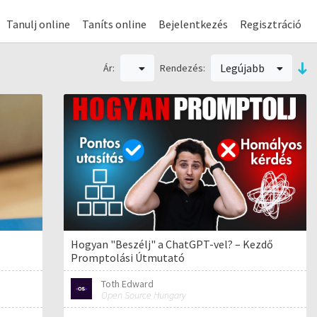
Tanulj online
Taníts online
Bejelentkezés
Regisztráció
Legújabb
Ár:
Rendezés:
Hogyan "Beszélj" a ChatGPT-vel? – Kezdő
Promptolási Útmutató
Toth Edward
Open Source Hungary