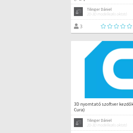
Tilinger Dániel
2D-3D modellezés oktató
3
3D nyomtató szoftver kezdő
Cura)
Tilinger Dániel
2D-3D modellezés oktató