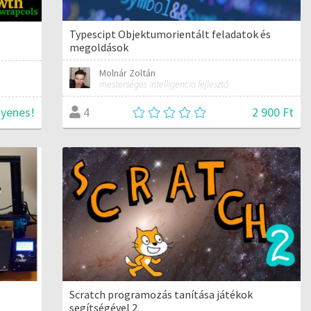
Typescipt Objektumorientált feladatok és
megoldások
Molnár Zoltán
mesterséges intelligencia fejlesztő
2 900 Ft
gyenes!
4
Scratch programozás tanítása játékok
segítségével 2.