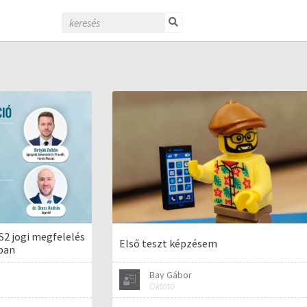
S2 jogi megfelelés
Első teszt képzésem
tban
Bay Gábor
Oktató