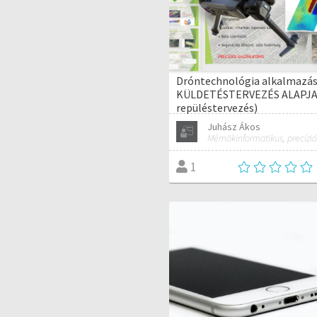
Dróntechnológia alkalmazás
KÜLDETÉSTERVEZÉS ALAPJAI
repüléstervezés)
Juhász Ákos
1