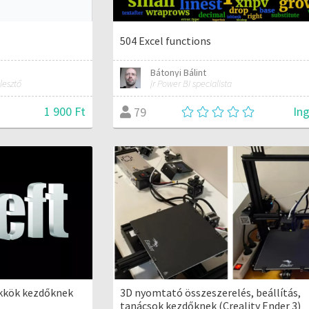
504 Excel functions
Bátonyi Bálint
lesztő
jr Power BI specialista
1 900 Ft
In
79
kkök kezdőknek
3D nyomtató összeszerelés, beállítás,
tanácsok kezdőknek (Creality Ender 3)