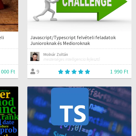
eli
Javascript/Typescript felvételi feladatok
Junioroknak és Medioroknak
Molnár Zoltán
mesterséges intelligencia fejlesztő
 000 Ft
1 990 Ft
9