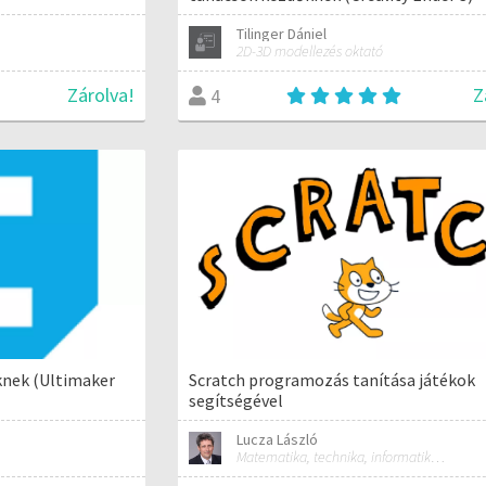
Tilinger Dániel
2D-3D modellezés oktató
Zárolva!
Z
4
knek (Ultimaker
Scratch programozás tanítása játékok
segítségével
Lucza László
Matematika, technika, informatika szakos általános iskolai tanár; mentorpedagógus, mestertanár