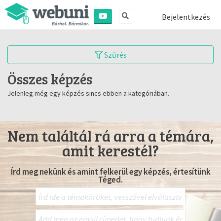
Bejelentkezés
Szűrés
Összes képzés
Jelenleg még egy képzés sincs ebben a kategóriában.
Nem találtál rá arra a témára,
amit kerestél?
Írd meg nekünk és amint felkerül egy képzés, értesítünk
Téged.