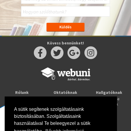
Kövess bennünket!
Rólunk
Oktatóknak
Hallgatóknak
Kapcsolat
Taníts online
Tanulj online
Oktatóink
Webuni blog
Képzések
Webuni Stúdió
A sütik segítenek szolgáltatásaink
biztosításában. Szolgáltatásaink
Info
használatával Te beleegyezel a sütik
Adatkezelési tájékoztató
ÁSZF