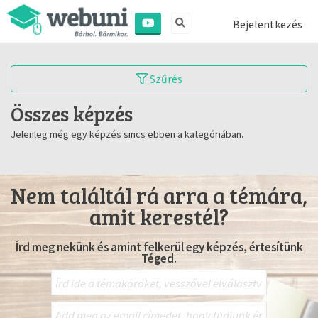
Bejelentkezés
Szűrés
Összes képzés
Jelenleg még egy képzés sincs ebben a kategóriában.
Nem találtál rá arra a témára,
amit kerestél?
Írd meg nekünk és amint felkerül egy képzés, értesítünk
Téged.