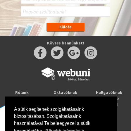
Kövess bennünket!
Rólunk
Oktatóknak
Hallgatóknak
Kapcsolat
Taníts online
Tanulj online
Oktatóink
Webuni blog
Képzések
Webuni Stúdió
A sütik segítenek szolgáltatásaink
biztosításában. Szolgáltatásaink
Info
használatával Te beleegyezel a sütik
Adatkezelési tájékoztató
ÁSZF