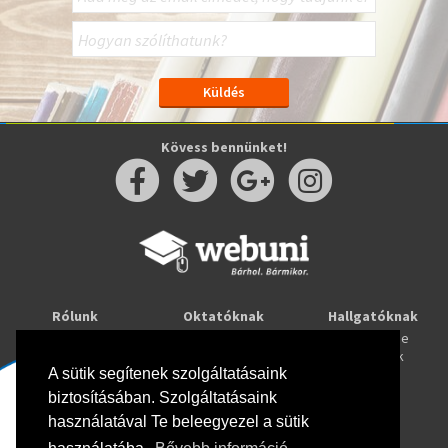
Kövess bennünket!
Rólunk
Oktatóknak
Hallgatóknak
Kapcsolat
Taníts online
Tanulj online
Oktatóink
Webuni blog
Képzések
Webuni Stúdió
A sütik segítenek szolgáltatásaink
biztosításában. Szolgáltatásaink
Info
használatával Te beleegyezel a sütik
Adatkezelési tájékoztató
ÁSZF