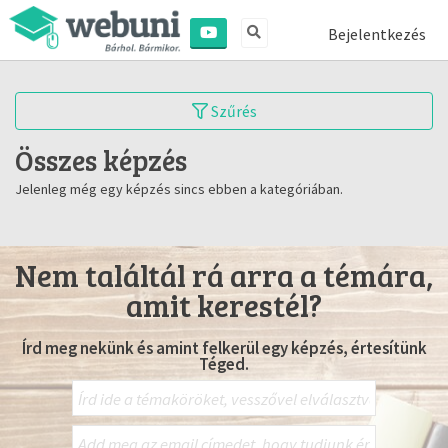
Bejelentkezés
Szűrés
Összes képzés
Jelenleg még egy képzés sincs ebben a kategóriában.
Nem találtál rá arra a témára,
amit kerestél?
Írd meg nekünk és amint felkerül egy képzés, értesítünk
Téged.