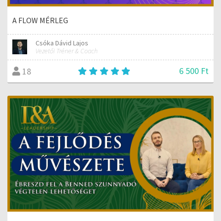
A FLOW MÉRLEG
Csóka Dávid Lajos
Vezetői Tréner & Coach
6 500 Ft
18