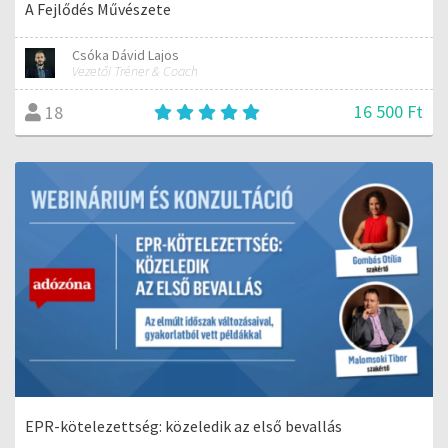
A Fejlődés Művészete
Csóka Dávid Lajos
Vezetői Tréner & Coach
16 500 Ft
18
EPR-kötelezettség: közeledik az első bevallás