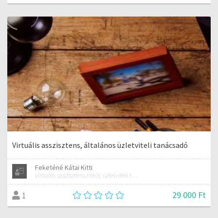
Virtuális asszisztens, általános üzletviteli tanácsadó
Feketéné Kátai Kitti
Virtuális asszisztens,titkár, üzletviteli tanácsadó
29 000 Ft
1