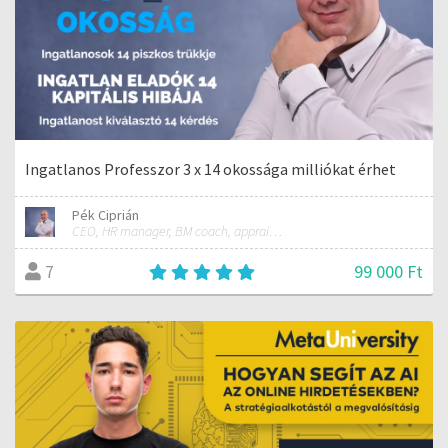
Ingatlanos Professzor 3 x 14 okossága milliókat érhet
Pék Ciprián
CEO, HR manager, BM coach, appraiser
99 000 Ft
7