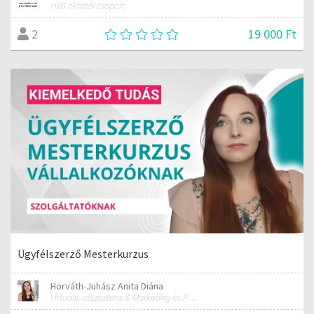
HVG oktatói csoport
19 000 Ft
2
Ügyfélszerző Mesterkurzus
Horváth-Juhász Anita Diána
Virtuális asszisztens & Marketing és PR szakember