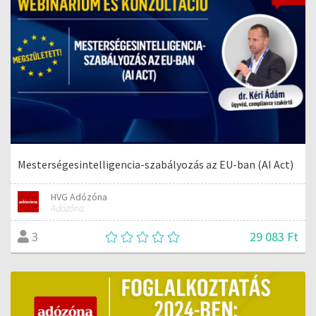
Mesterségesintelligencia-szabályozás az EU-ban (AI Act)
HVG Adózóna
Adózóna
29 083 Ft
3