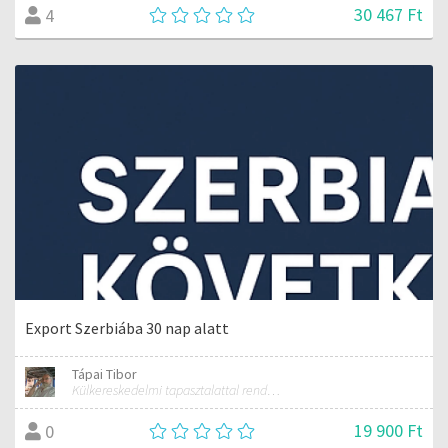
30 467 Ft
4
Export Szerbiába 30 nap alatt
Tápai Tibor
Külkereskedelmi tapasztalattal rendelkező szakember
19 900 Ft
0