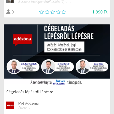
Business Hooligan Értékesítési (T)rendbontó értékesítési, kommunikációs és hozzáállás tréner
1 990 Ft
0
Cégeladás lépésről lépésre
HVG Adózóna
Adózóna