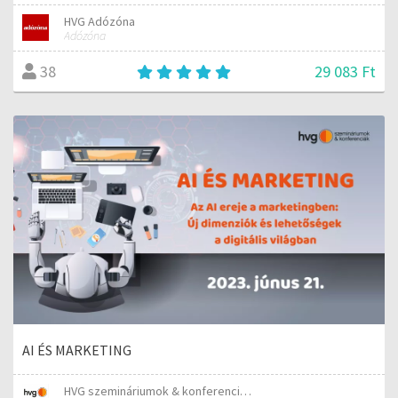
HVG Adózóna
Adózóna
29 083 Ft
38
AI ÉS MARKETING
HVG szemináriumok & konferenciák