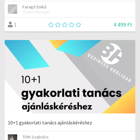
Faragó Enikő
Project Manager
4 499 Ft
1
10+1 gyakorlati tanács ajánláskéréshez
Tóth Szabolcs