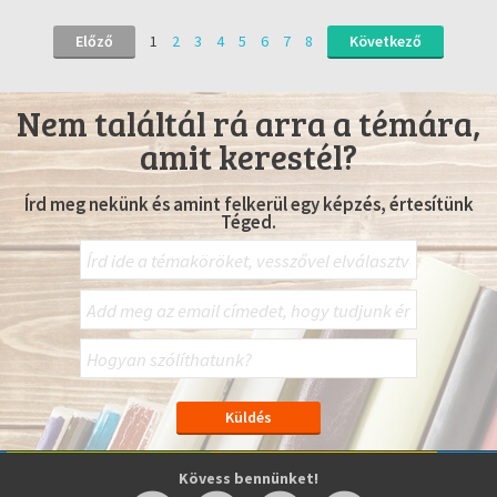
Előző
1
2
3
4
5
6
7
8
Következő
Nem találtál rá arra a témára,
amit kerestél?
Írd meg nekünk és amint felkerül egy képzés, értesítünk
Téged.
Kövess bennünket!