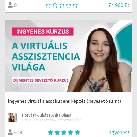
74 900 Ft
0
Ingyenes virtuális asszisztens képzés (bevezető szint)
Horváth-Juhász Anita Diána
Virtuális asszisztens & Marketing és PR szakember
Ingyenes!
479