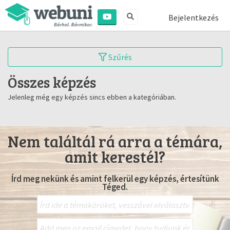
Bejelentkezés
Szűrés
Összes képzés
Jelenleg még egy képzés sincs ebben a kategóriában.
Nem találtál rá arra a témára,
amit kerestél?
Írd meg nekünk és amint felkerül egy képzés, értesítünk
Téged.