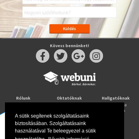
Kövess bennünket!
Rólunk
Oktatóknak
Hallgatóknak
Kapcsolat
Taníts online
Tanulj online
Oktatóink
Webuni blog
Képzések
Webuni Stúdió
A sütik segítenek szolgáltatásaink
biztosításában. Szolgáltatásaink
Info
használatával Te beleegyezel a sütik
Adatkezelési tájékoztató
ÁSZF