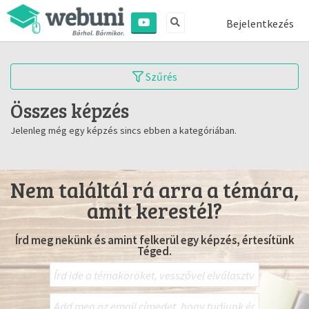
Bejelentkezés
Szűrés
Összes képzés
Jelenleg még egy képzés sincs ebben a kategóriában.
Nem találtál rá arra a témára,
amit kerestél?
Írd meg nekünk és amint felkerül egy képzés, értesítünk
Téged.