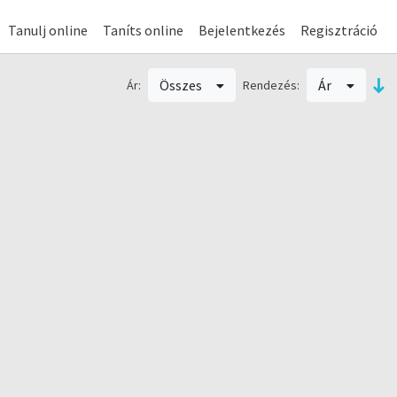
Tanulj online
Taníts online
Bejelentkezés
Regisztráció
Összes
Ár
Ár:
Rendezés: