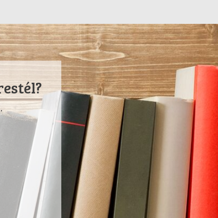
restél?
.