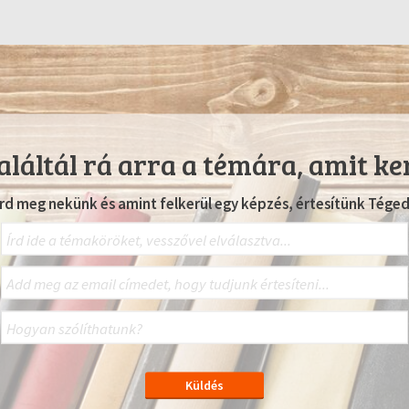
láltál rá arra a témára, amit ke
Írd meg nekünk és amint felkerül egy képzés, értesítünk Téged