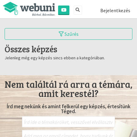
Bejelentkezés
Szűrés
Összes képzés
Jelenleg még egy képzés sincs ebben a kategóriában.
Nem találtál rá arra a témára,
amit kerestél?
Írd meg nekünk és amint felkerül egy képzés, értesítünk
Téged.