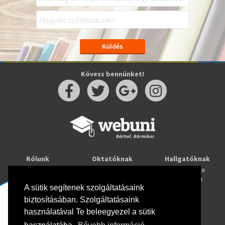
Kövess bennünket!
Rólunk
Oktatóknak
Hallgatóknak
Kapcsolat
Taníts online
Tanulj online
Oktatóink
Webuni blog
Képzések
Webuni Stúdió
A sütik segítenek szolgáltatásaink
biztosításában. Szolgáltatásaink
Info
használatával Te beleegyezel a sütik
Adatkezelési tájékoztató
ÁSZF