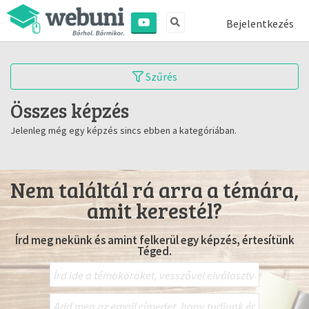
Bejelentkezés
Szűrés
Összes képzés
Jelenleg még egy képzés sincs ebben a kategóriában.
Nem találtál rá arra a témára,
amit kerestél?
Írd meg nekünk és amint felkerül egy képzés, értesítünk
Téged.