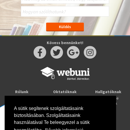
Kövess bennünket!
Rólunk
Oktatóknak
Hallgatóknak
Kapcsolat
Taníts online
Tanulj online
Oktatóink
Webuni blog
Képzések
Webuni Stúdió
A sütik segítenek szolgáltatásaink
biztosításában. Szolgáltatásaink
Info
használatával Te beleegyezel a sütik
Adatkezelési tájékoztató
ÁSZF