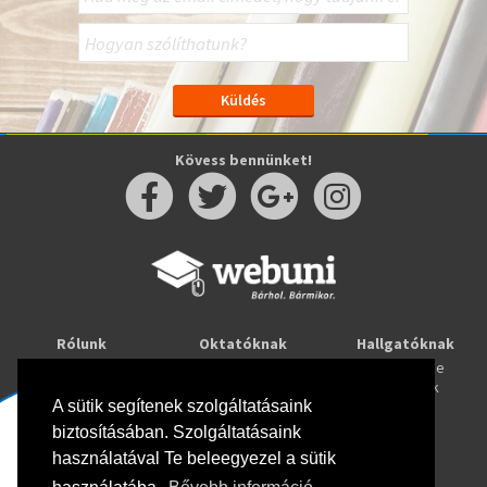
Kövess bennünket!
Rólunk
Oktatóknak
Hallgatóknak
Kapcsolat
Taníts online
Tanulj online
Oktatóink
Webuni blog
Képzések
Webuni Stúdió
A sütik segítenek szolgáltatásaink
biztosításában. Szolgáltatásaink
Info
használatával Te beleegyezel a sütik
Adatkezelési tájékoztató
ÁSZF