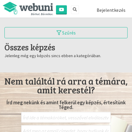
Bejelentkezés
Szűrés
Összes képzés
Jelenleg még egy képzés sincs ebben a kategóriában.
Nem találtál rá arra a témára,
amit kerestél?
Írd meg nekünk és amint felkerül egy képzés, értesítünk
Téged.