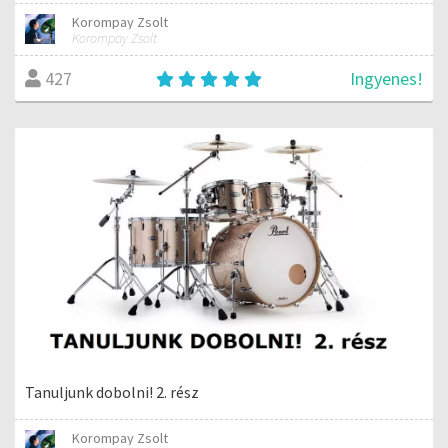
Korompay Zsolt
Korompay Zsolt
Ingyenes!
427
Tanuljunk dobolni! 2. rész
Korompay Zsolt