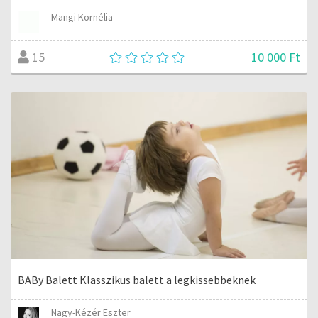
Mangi Kornélia
10 000 Ft
15
BABy Balett Klasszikus balett a legkissebbeknek
Nagy-Kézér Eszter