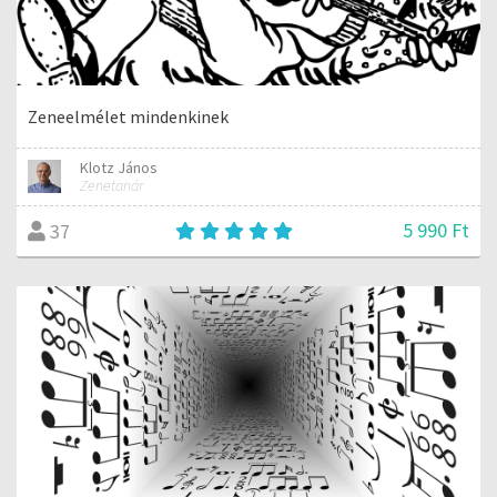
Zeneelmélet mindenkinek
Klotz János
Zenetanár
5 990 Ft
37