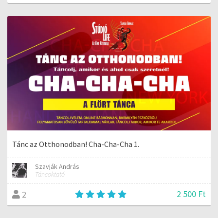
Tánc az Otthonodban! Cha-Cha-Cha 1.
Szavják András
Táncoktató
2 500 Ft
2