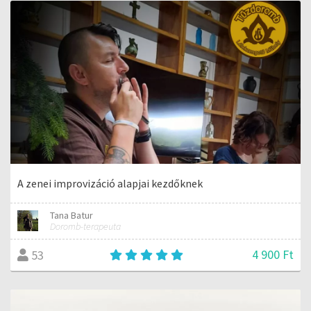
A zenei improvizáció alapjai kezdőknek
Tana Batur
Doromb-terapeuta
4 900 Ft
53