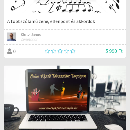
A többszólamú zene, ellenpont és akkordok
Klotz János
Zenetanár
5 990 Ft
0