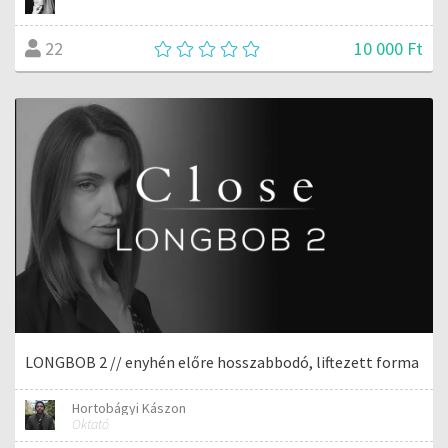
10 000 Ft
22
LONGBOB 2 // enyhén előre hosszabbodó, liftezett forma
Hortobágyi Kászon
Oktató