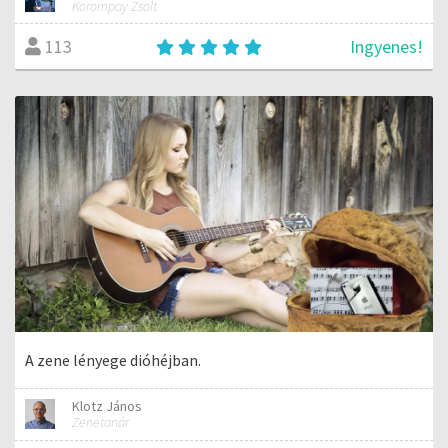
Korompay Zsolt
Ingyenes!
113
A zene lényege dióhéjban.
Klotz János
Zenetanár