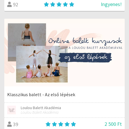
Ingyenes!
92
Klasszikus balett - Az első lépések
Loulou Balett Akadémia
Loulou Balett Akadémia
2 500 Ft
39