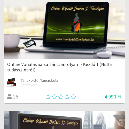
Online Vonalas Salsa Tánctanfolyam - Kezdő 1 (Nulla
tudásszintről)
Tánckoktél Tánciskola
Tánciskola
4 990 Ft
15