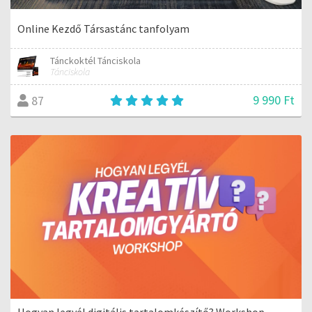
Online Kezdő Társastánc tanfolyam
Tánckoktél Tánciskola
Tánciskola
9 990 Ft
87
Hogyan legyél digitális tartalomkészítő? Workshop