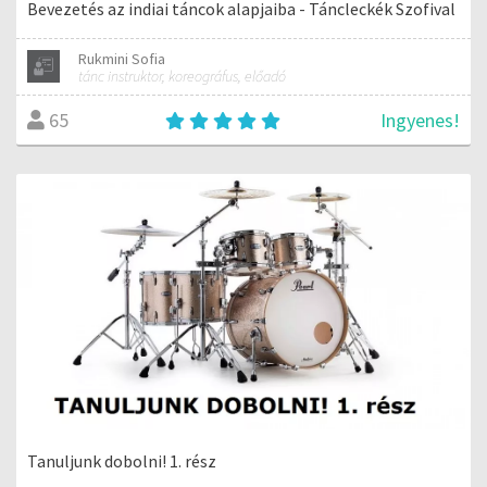
Bevezetés az indiai táncok alapjaiba - Táncleckék Szofival
Rukmini Sofia
tánc instruktor, koreográfus, előadó
Ingyenes!
65
Tanuljunk dobolni! 1. rész