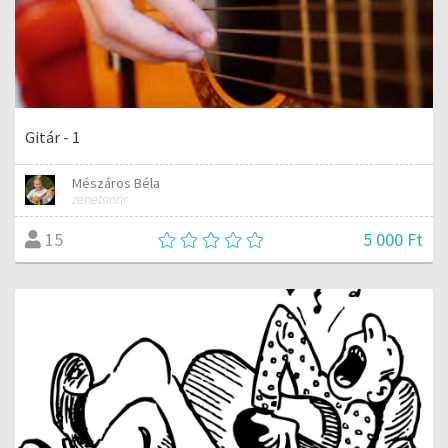
Gitár - 1
Mészáros Béla
zenetanár
5 000 Ft
15