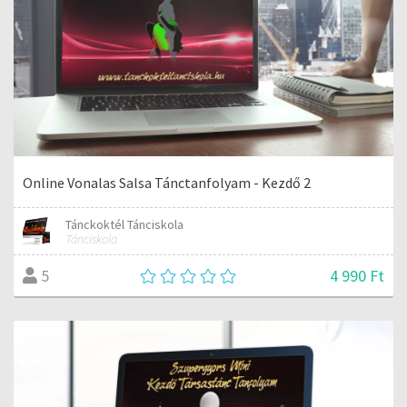
Online Vonalas Salsa Tánctanfolyam - Kezdő 2
Tánckoktél Tánciskola
Tánciskola
4 990 Ft
5