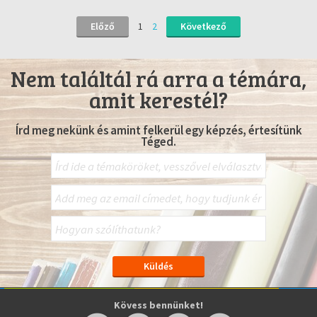
Előző
1
2
Következő
Nem találtál rá arra a témára,
amit kerestél?
Írd meg nekünk és amint felkerül egy képzés, értesítünk
Téged.
Kövess bennünket!