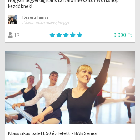
kezdőknek!
Keserü Tamás
Rádiós műsorvezető/Vlogger
9 990 Ft
13
Klasszikus balett 50 év felett - BAB Senior