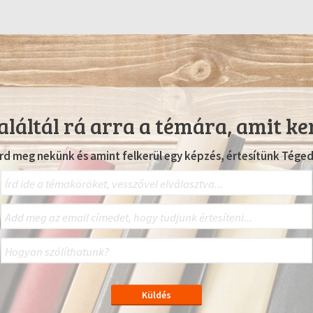
láltál rá arra a témára, amit ke
Írd meg nekünk és amint felkerül egy képzés, értesítünk Téged