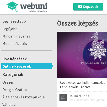
Képzések
Összes képzés
Legnézettebb
Legújabb
Minden ingyenes
Minden fizetős
Live képzések
Online képzések
Kategóriák
Összes
Bevezetés az indiai táncok al
Táncleckék Szofival
Design, Grafika
Rukmini Sofia
Általános- és középiskola
tánc instruktor, koreográfus,
Vállalati