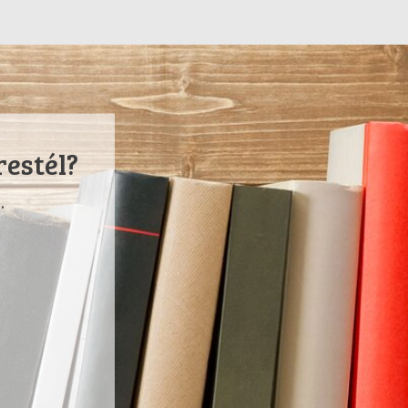
restél?
.