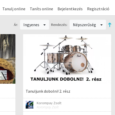
Tanulj online
Taníts online
Bejelentkezés
Regisztráció
Ingyenes
Népszerűség
Ár:
Rendezés:
Tanuljunk dobolni! 2. rész
Korompay Zsolt
Korompay Zsolt