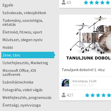
65
Egyéb
Szórakozás, videojátékok
Tudomány, szociológia,
oktatás
Életmód, fitness, sport
Művészet, idegen nyelv
Hobbi
Zene, tánc
Üzletfejlesztés, Marketing
Tanuljunk dobolni! 1. rész
Microsoft Office, iOS
szoftverek
Korompay Zsolt
Számítástechnika
Korompay Zsolt
Fotográfia, videó vágás
427
Webfejlesztés, programozás
Érettségi, nyelvvizsga