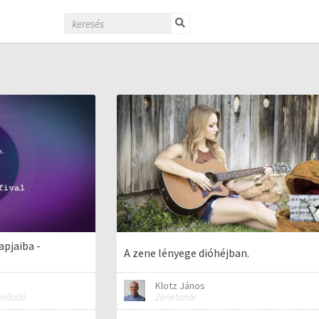
apjaiba -
A zene lényege dióhéjban.
Klotz János
 előadó
Zenetanár