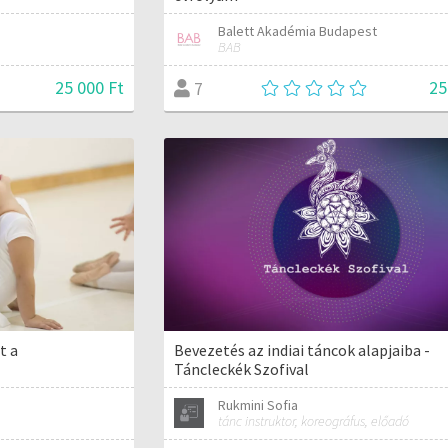
Balett Akadémia Budapest
BAB
25 000 Ft
25
7
t a
Bevezetés az indiai táncok alapjaiba -
Táncleckék Szofival
Rukmini Sofia
tánc instruktor, koreográfus, előadó