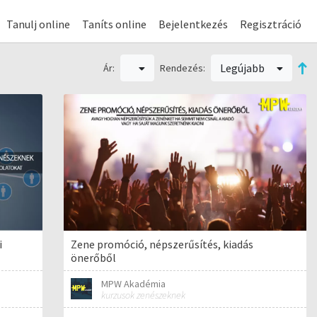
Tanulj online
Taníts online
Bejelentkezés
Regisztráció
Legújabb
Ár:
Rendezés:
i
Zene promóció, népszerűsítés, kiadás
önerőből
MPW Akadémia
kurzusok zenészeknek