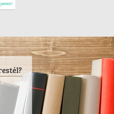
gyenes!
restél?
.