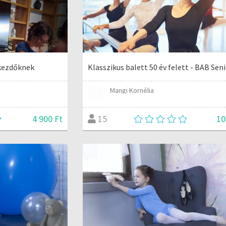
 kezdőknek
Klasszikus balett 50 év felett - BAB Sen
Mangi Kornélia
4 900 Ft
10
15