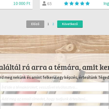
10 000 Ft
In
65
Előző
1
2
Következő
láltál rá arra a témára, amit ke
Írd meg nekünk és amint felkerül egy képzés, értesítünk Téged