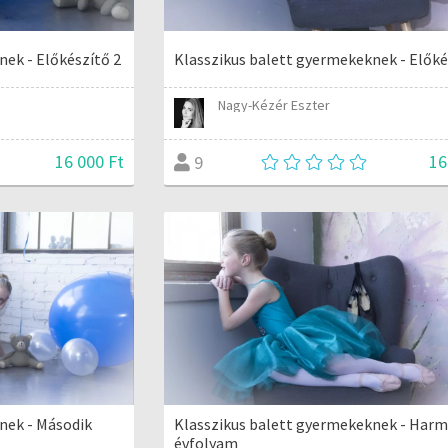
nek - Előkészítő 2
Klasszikus balett gyermekeknek - Előké
Nagy-Kézér Eszter
16 000 Ft
16
9
nek - Második
Klasszikus balett gyermekeknek - Harm
évfolyam