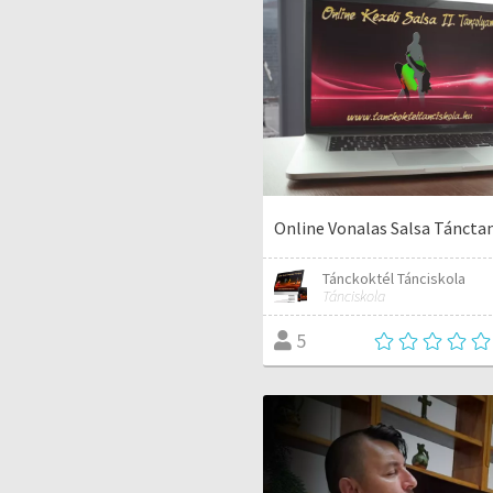
Online Vonalas Salsa Táncta
Tánckoktél Tánciskola
Tánciskola
5