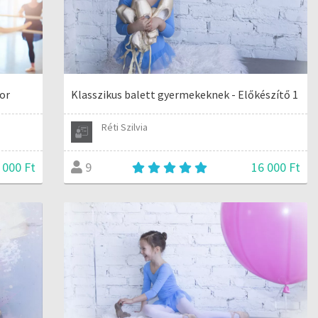
ior
Klasszikus balett gyermekeknek - Előkészítő 1
Réti Szilvia
 000 Ft
16 000 Ft
9