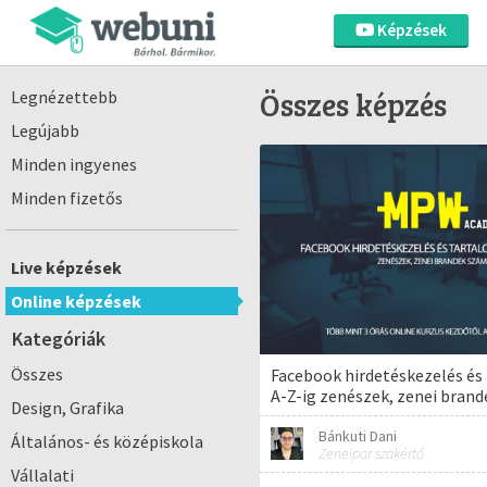
Képzések
Összes képzés
Legnézettebb
Legújabb
Minden ingyenes
Minden fizetős
Live képzések
Online képzések
Kategóriák
Összes
Facebook hirdetéskezelés és
A-Z-ig zenészek, zenei bran
Design, Grafika
Bánkuti Dani
Általános- és középiskola
Zeneipar szakértő
Vállalati