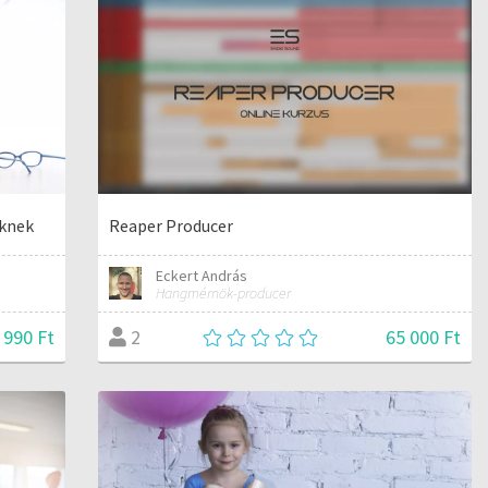
őknek
Reaper Producer
Eckert András
Hangmérnök-producer
 990 Ft
65 000 Ft
2