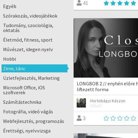
41
Egyéb
Szórakozás, videojátékok
Tudomány, szociológia,
oktatás
Életmód, fitness, sport
Művészet, idegen nyelv
Hobbi
Zene, tánc
Üzletfejlesztés, Marketing
LONGBOB 2 // enyhén előre 
Microsoft Office, iOS
liftezett forma
szoftverek
Hortobágyi Kászon
Számítástechnika
Oktató
Fotográfia, videó vágás
3
Webfejlesztés, programozás
Érettségi, nyelvvizsga