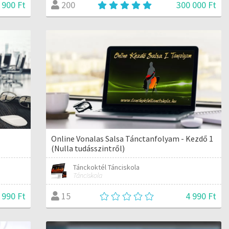
 900 Ft
300 000 Ft
200
Online Vonalas Salsa Tánctanfolyam - Kezdő 1
(Nulla tudásszintről)
Tánckoktél Tánciskola
Tánciskola
 990 Ft
4 990 Ft
15