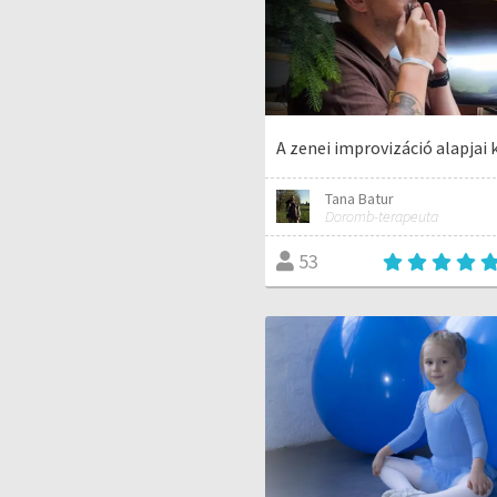
A zenei improvizáció alapjai
Tana Batur
Doromb-terapeuta
53