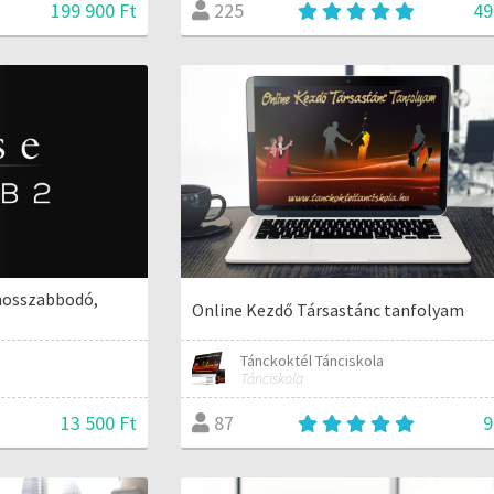
199 900 Ft
49
225
hosszabbodó,
Online Kezdő Társastánc tanfolyam
Tánckoktél Tánciskola
Tánciskola
13 500 Ft
9
87