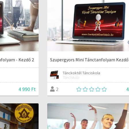
nfolyam - Kezdő 2
Szupergyors Mini Tánctanfolyam Kezd
Tánckoktél Tánciskola
Tánciskola
4 990 Ft
4
2