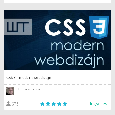
CSS 3 - modern webdizájn
Kovács Bence
Ingyenes!
675