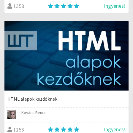
Ingyenes!
1358
HTML alapok kezdőknek
Kovács Bence
Ingyenes!
1153