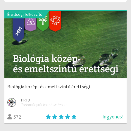
Érettségi felkészítő
Biológia közép- és emeltszintű érettségi
HRTD
Tudományról természetesen
Ingyenes!
572