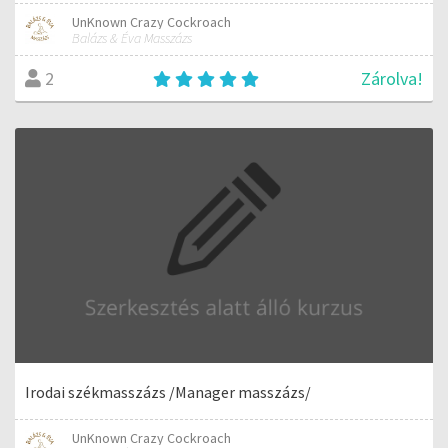
UnKnown Crazy Cockroach
Balázs & Éva Masszázs
Zárolva!
2
Irodai székmasszázs /Manager masszázs/
UnKnown Crazy Cockroach