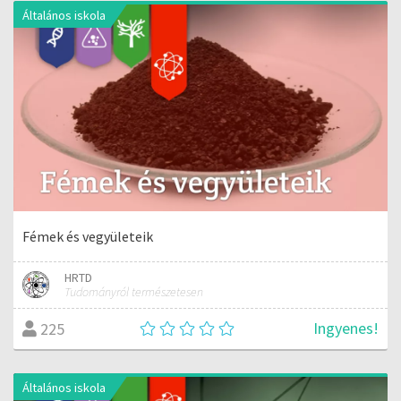
Általános iskola
Fémek és vegyületeik
HRTD
Tudományról természetesen
Ingyenes!
225
Általános iskola