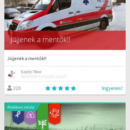
Jöjjenek a mentők!!
Szeitz Tibor
akkreditált elsősegély oktató
Ingyenes!
220
Általános iskola