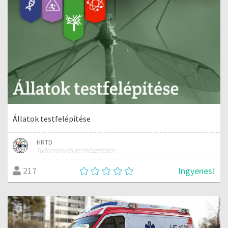
Állatok testfelépítése
HRTD
Tudományról természetesen
Ingyenes!
217