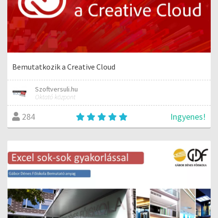
Bemutatkozik a Creative Cloud
Szoftversuli.hu
Oktató központ
Ingyenes!
284