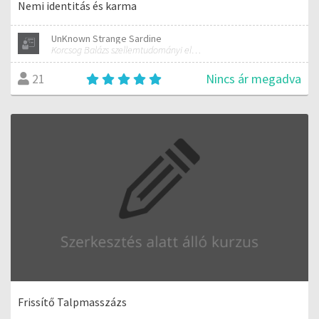
Nemi identitás és karma
UnKnown Strange Sardine
Korcsog Balázs szellemtudományi előadásai (Rudolf Steiner antropozófiája alapján)
Nincs ár megadva
21
Frissítő Talpmasszázs