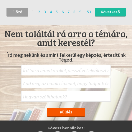
Előző
1
2
3
4
5
6
7
8
9
...
53
Következő
Nem találtál rá arra a témára,
amit kerestél?
Írd meg nekünk és amint felkerül egy képzés, értesítünk
Téged.
Kövess bennünket!