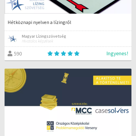
Hétköznapi nyelven a lízingről
Magyar Lízingszövetség
Hivatalos képzések
Ingyenes!
590