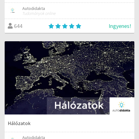
Autodidakta
Tudományok online
Ingyenes!
644
Hálózatok
Autodidakta