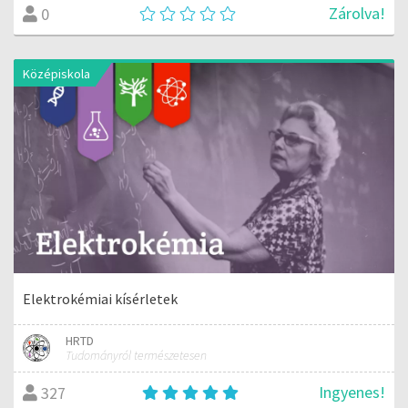
Zárolva!
0
Középiskola
Elektrokémiai kísérletek
HRTD
Tudományról természetesen
Ingyenes!
327