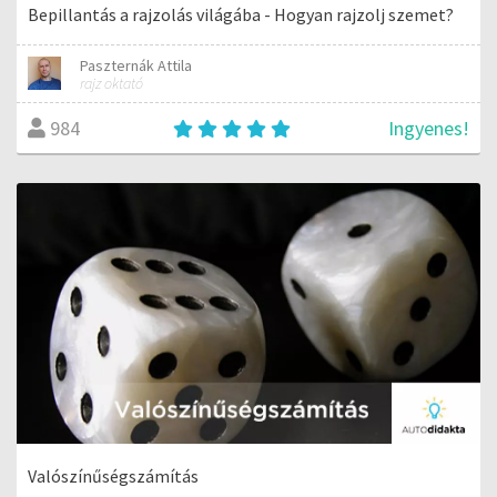
Bepillantás a rajzolás világába - Hogyan rajzolj szemet?
Paszternák Attila
rajz oktató
Ingyenes!
984
Valószínűségszámítás