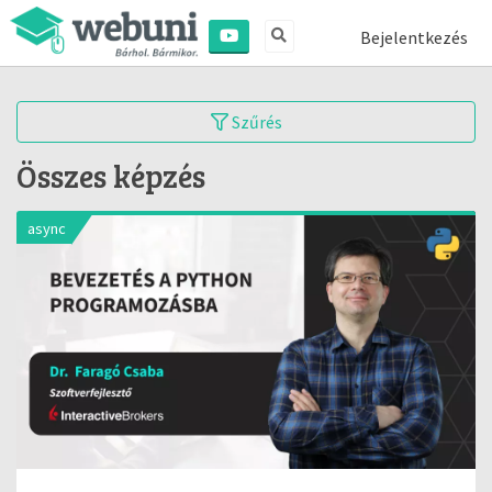
Bejelentkezés
Szűrés
Összes képzés
async