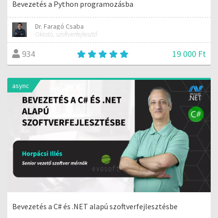
Bevezetés a Python programozásba
Dr. Faragó Csaba
Oktató, szoftverfejlesztő
19 000 Ft
934
async
Bevezetés a C# és .NET alapú szoftverfejlesztésbe