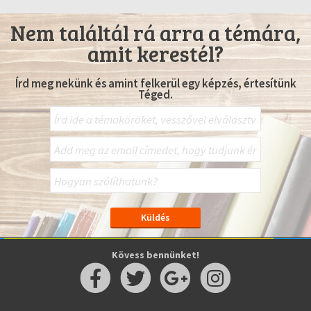
Nem találtál rá arra a témára,
amit kerestél?
Írd meg nekünk és amint felkerül egy képzés, értesítünk
Téged.
Kövess bennünket!