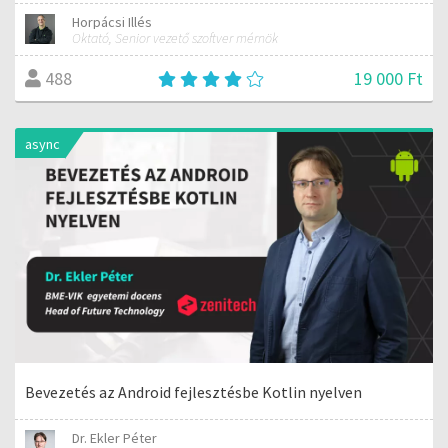
Horpácsi Illés
Oktató, Senior vezető szoftver mérnök
19 000 Ft
488
async
Bevezetés az Android fejlesztésbe Kotlin nyelven
Dr. Ekler Péter