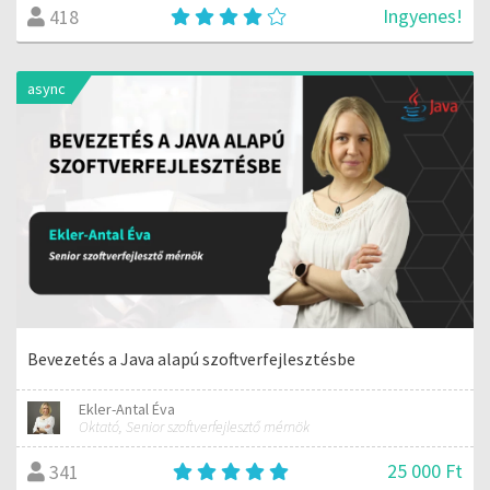
Ingyenes!
418
async
Bevezetés a Java alapú szoftverfejlesztésbe
Ekler-Antal Éva
Oktató, Senior szoftverfejlesztő mérnök
25 000 Ft
341