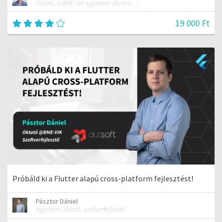
Oktató, a BME-VIK egyetemi docense, az AutSoft Zrt. CTO-ja
19 000 Ft
Próbáld ki a Flutter alapú cross-platform fejlesztést!
Pásztor Dániel
egyetemi oktató, szoftverfejlesztő