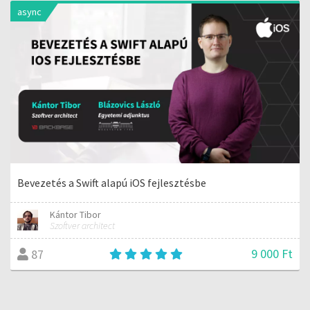
async
Bevezetés a Swift alapú iOS fejlesztésbe
Kántor Tibor
Szoftver architect
9 000 Ft
87