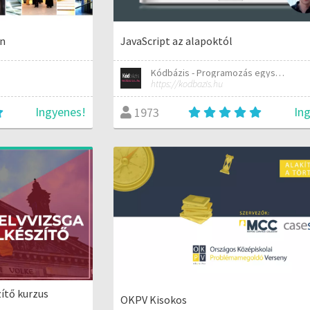
án
JavaScript az alapoktól
Kódbázis - Programozás egyszerűen elmagyarázva
https://kodbazis.hu
Ingyenes!
In
1973
ítő kurzus
OKPV Kisokos