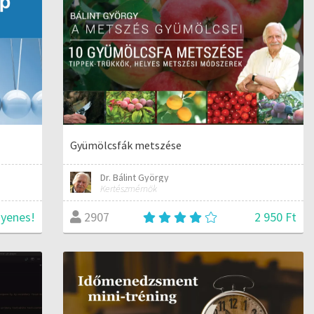
Gyümölcsfák metszése
Dr. Bálint György
Kertészmérnök
gyenes!
2 950 Ft
2907