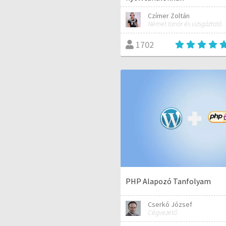
Czímer Zoltán
Német tanár és vizsgáztató
1702
PHP Alapozó Tanfolyam
Cserkó József
Cégvezető