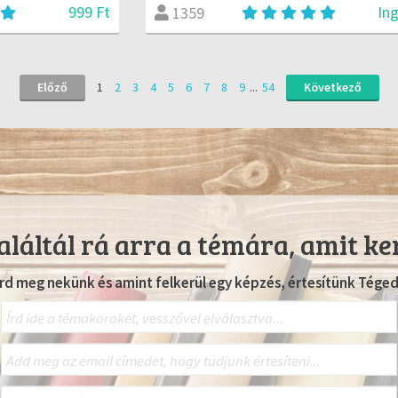
999 Ft
In
1359
Előző
1
2
3
4
5
6
7
8
9
...
54
Következő
láltál rá arra a témára, amit ke
Írd meg nekünk és amint felkerül egy képzés, értesítünk Téged