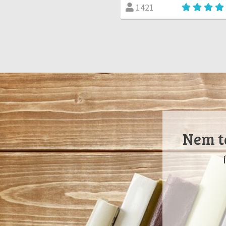
1421
Nem ta