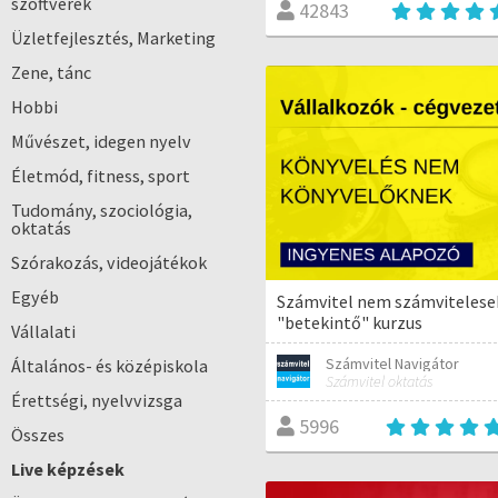
szoftverek
42843
Üzletfejlesztés, Marketing
Zene, tánc
Hobbi
Művészet, idegen nyelv
Életmód, fitness, sport
Tudomány, szociológia,
oktatás
Szórakozás, videojátékok
Egyéb
Számvitel nem számvitelese
"betekintő" kurzus
Vállalati
Számvitel Navigátor
Általános- és középiskola
Számvitel oktatás
Érettségi, nyelvvizsga
5996
Összes
Live képzések