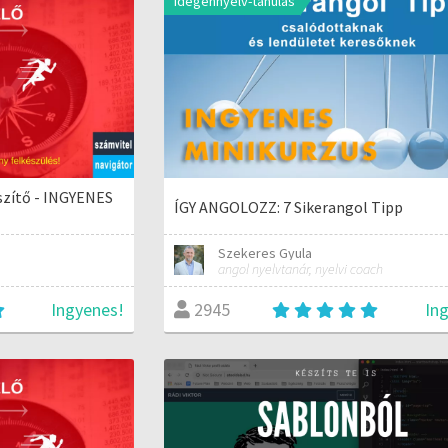
Idegennyelv-tanulás
szítő - INGYENES
ÍGY ANGOLOZZ: 7 Sikerangol Tipp
Szekeres Gyula
angol nyelvtanár, nyelvi coach
Ingyenes!
In
2945