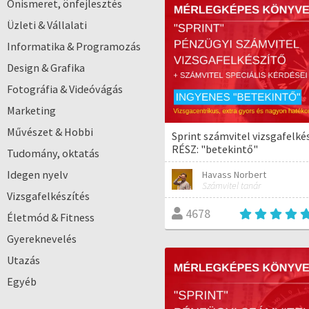
Önismeret, önfejlesztés
Üzleti & Vállalati
Informatika & Programozás
Design & Grafika
Fotográfia & Videóvágás
Marketing
Művészet & Hobbi
Sprint számvitel vizsgafelké
RÉSZ: "betekintő"
Tudomány, oktatás
Idegen nyelv
Havass Norbert
Számvitel tanár
Vizsgafelkészítés
4678
Életmód & Fitness
Gyereknevelés
Utazás
Egyéb