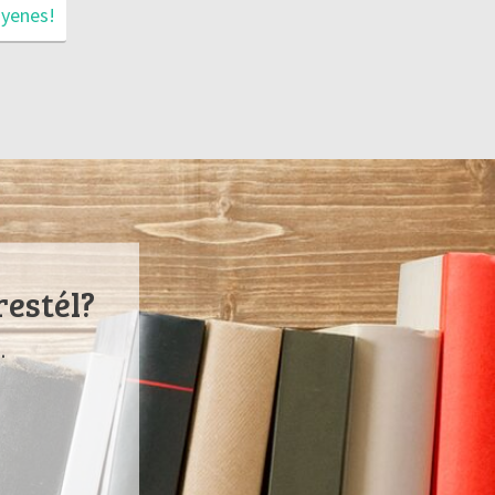
gyenes!
restél?
.