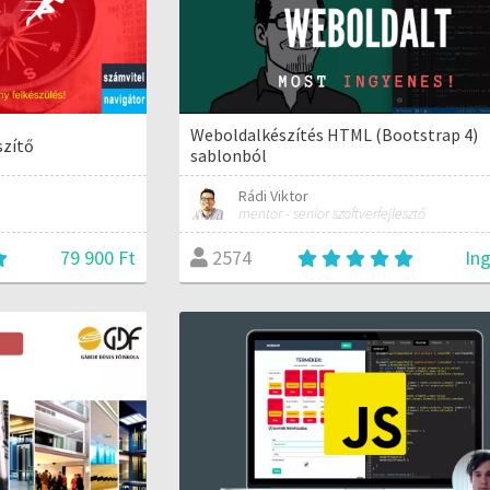
Weboldalkészítés HTML (Bootstrap 4)
szítő
sablonból
Rádi Viktor
mentor - senior szoftverfejlesztő
79 900 Ft
In
2574