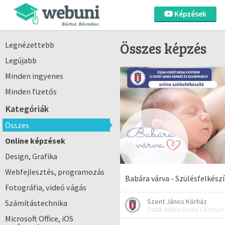
Képzések
Összes képzés
Legnézettebb
Legújabb
Minden ingyenes
Minden fizetős
Kategóriák
Összes
Online képzések
Design, Grafika
Webfejlesztés, programozás
Babára várva - Szülésfelkész
Fotográfia, videó vágás
Szent János Kórház
Számítástechnika
Microsoft Office, iOS