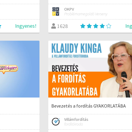
OKPV
Problémamegoldó Verseny
Ingyenes!
In
1628
Bevezetés a fordítás GYAKORLATÁBA
Villámfordítás
fordítóiroda