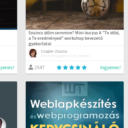
Sosincs időm semmire? Mini-kurzus A "Te időd,
a Te eredményed" workshop bevezető
gyakorlatai
Czagler Zsuzsa
Életút támogató coach, mentor
gyenes!
Ingyenes!
2547