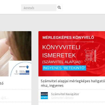
Számvitel alapjai mérlegképes hallgató
ítő
rész, ingyenes
Számvitel Navigátor
Észak-Közép-budai Centrum, Új Szent János Kórház és Szakrendelő
Számvitel oktatás