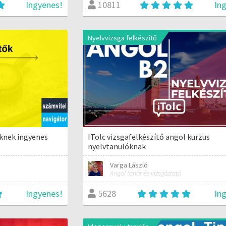
Ingyenes!
In
10811
Nyelvvizsga felkészítő
knek ingyenes
ITolc vizsgafelkészítő angol kurzus
nyelvtanulóknak
Varga László
Angol tanár és vizsgáztató
Ingyenes!
In
5628