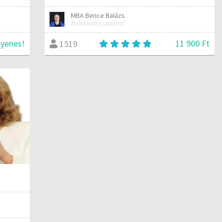
MBA Bence Balázs
Befektetési szakértő
gyenes!
11 900 Ft
1519