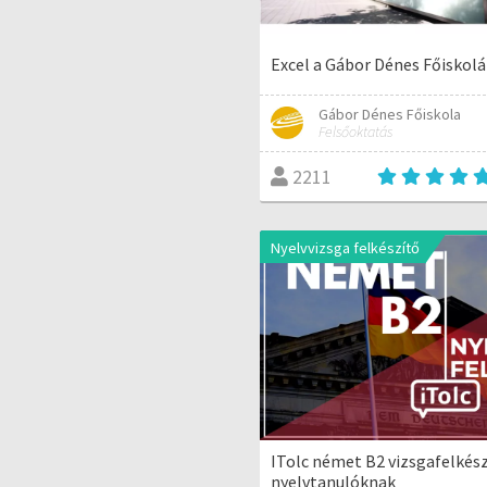
Excel a Gábor Dénes Főiskol
Gábor Dénes Főiskola
Felsőoktatás
2211
Nyelvvizsga felkészítő
ITolc német B2 vizsgafelkész
nyelvtanulóknak