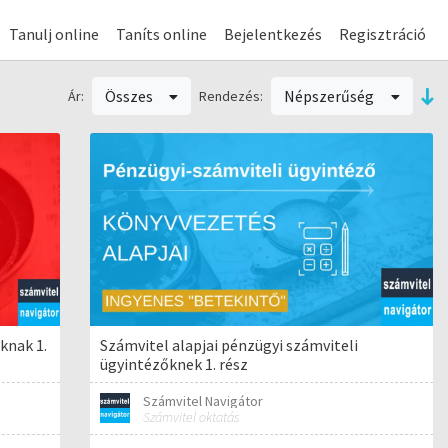
Tanulj online
Taníts online
Bejelentkezés
Regisztráció
Összes
Népszerűség
Ár:
Rendezés:
knak 1.
Számvitel alapjai pénzügyi számviteli
ügyintézőknek 1. rész
Számvitel Navigátor
Számvitel oktatás