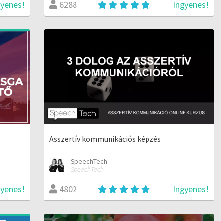
gyenes!
Ingyenes!
6288
Asszertív kommunikációs képzés
SpeechTech
SpeechTech
gyenes!
Ingyenes!
4802