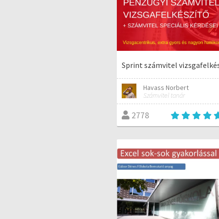
Sprint számvitel vizsgafelké
Havass Norbert
Számvitel tanár
2778