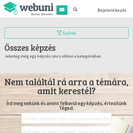
Bejelentkezés
Szűrés
Összes képzés
Jelenleg még egy képzés sincs ebben a kategóriában.
Nem találtál rá arra a témára,
amit kerestél?
Írd meg nekünk és amint felkerül egy képzés, értesítünk
Téged.