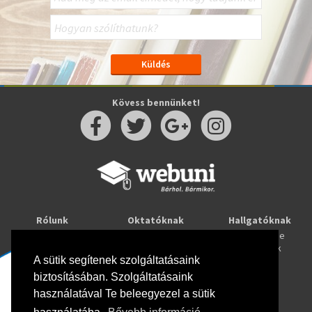
Kövess bennünket!
Rólunk
Oktatóknak
Hallgatóknak
Kapcsolat
Taníts online
Tanulj online
Oktatóink
Webuni blog
Képzések
Webuni Stúdió
A sütik segítenek szolgáltatásaink
biztosításában. Szolgáltatásaink
Info
használatával Te beleegyezel a sütik
Adatkezelési tájékoztató
ÁSZF