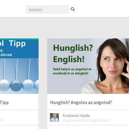
 Tipp
Hunglish? Angolos az angolod?
Szekeres Gyula
ch
angol nyelvtanár, nyelvi coach