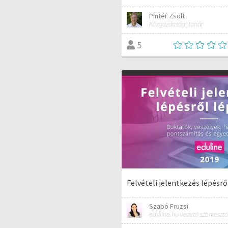
Pintér Zsolt
Közgazdasági tanár
5
Felvételi jelentkezés lépésrő
Szabó Fruzsi
eduline.hu vezető szerkesztő