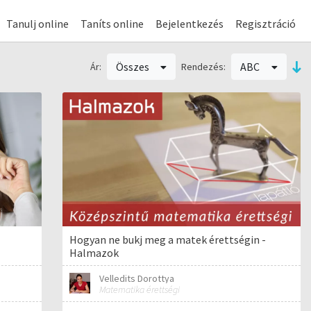
Tanulj online
Taníts online
Bejelentkezés
Regisztráció
Összes
ABC
Ár:
Rendezés:
Hogyan ne bukj meg a matek érettségin -
Halmazok
Velledits Dorottya
Matematika érettségi