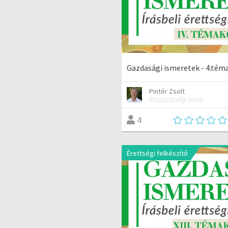
Gazdasági ismeretek - 4.tém
Pintér Zsolt
Közgazdasági tanár
4
Érettségi felkészítő