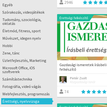
2946
Egyéb
Szórakozás, videojátékok
Érettségi felkészítő
Tudomány, szociológia,
oktatás
Életmód, fitness, sport
Művészet, idegen nyelv
Hobbi
Zene, tánc
Üzletfejlesztés, Marketing
Gazdasági ismeretek írásbeli
Microsoft Office, iOS
felkészítő
szoftverek
Pintér Zsolt
Számítástechnika
Közgazdasági tanár
Fotográfia, videó vágás
74
Webfejlesztés, programozás
Érettségi, nyelvvizsga