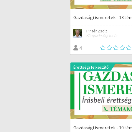
Gazdasági ismeretek - 13.té
Pintér Zsolt
Közgazdasági tanár
4
Érettségi felkészítő
Gazdasági ismeretek - 10.té