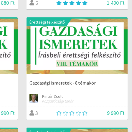
 880 Ft
1 490 Ft
6
Érettségi felkészítő
Gazdasági ismeretek - 8.témakör
Pintér Zsolt
Közgazdasági tanár
 990 Ft
9 990 Ft
3