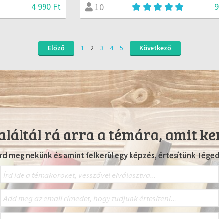
4 990 Ft
9
10
Előző
1
2
3
4
5
Következő
láltál rá arra a témára, amit ke
Írd meg nekünk és amint felkerül egy képzés, értesítünk Téged