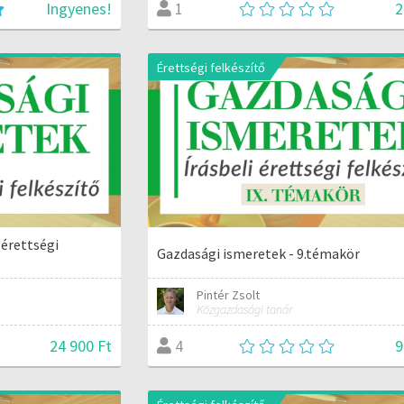
Ingyenes!
2
1
Érettségi felkészítő
 érettségi
Gazdasági ismeretek - 9.témakör
Pintér Zsolt
Közgazdasági tanár
24 900 Ft
9
4