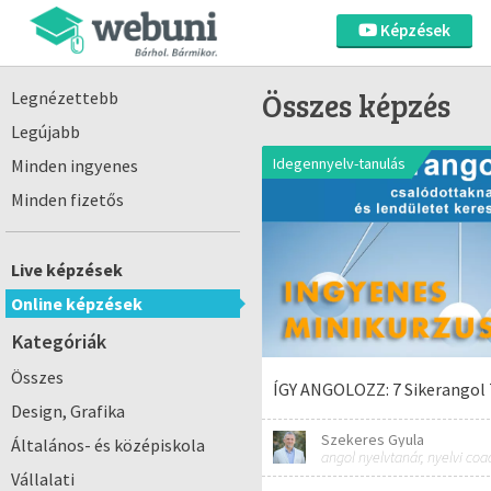
Képzések
Összes képzés
Legnézettebb
Legújabb
Idegennyelv-tanulás
Minden ingyenes
Minden fizetős
Live képzések
Online képzések
Kategóriák
Összes
ÍGY ANGOLOZZ: 7 Sikerangol
Design, Grafika
Szekeres Gyula
Általános- és középiskola
angol nyelvtanár, nyelvi coa
Vállalati