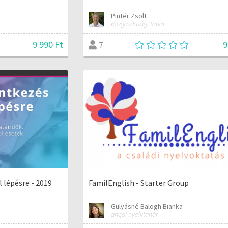
Pintér Zsolt
Közgazdasági tanár
9 990 Ft
9
7
l lépésre - 2019
FamilEnglish - Starter Group
Gulyásné Balogh Bianka
angol nyelvtanár