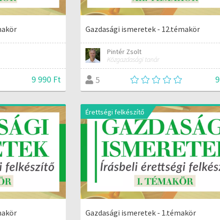
makör
Gazdasági ismeretek - 12.témakör
Pintér Zsolt
Közgazdasági tanár
9 990 Ft
9
5
Érettségi felkészítő
makör
Gazdasági ismeretek - 1.témakör