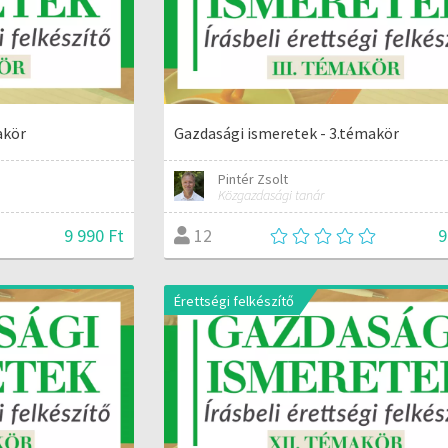
akör
Gazdasági ismeretek - 3.témakör
Pintér Zsolt
Közgazdasági tanár
9 990 Ft
9
12
Érettségi felkészítő