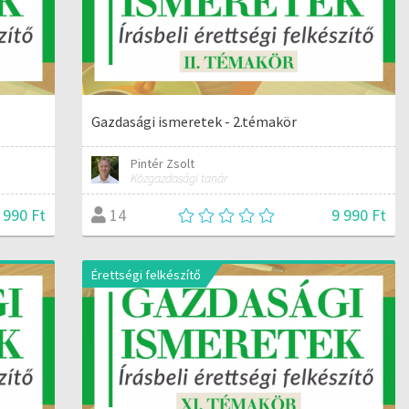
Gazdasági ismeretek - 2.témakör
Pintér Zsolt
Közgazdasági tanár
 990 Ft
9 990 Ft
14
Érettségi felkészítő