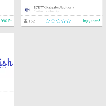
ELTE TTK Hallgatói Alapítvány
Érettségi előkészítő
 990 Ft
Ingyenes!
152