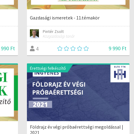
Gazdasági ismeretek - 11.témakör
Pintér Zsolt
Közgazdasági tanár
 990 Ft
9 990 Ft
4
Érettségi felkészítő
Földrajz év végi próbaérettségi megoldással |
2021