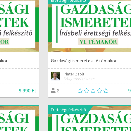
Érettségi felkészítő
akör
Gazdasági ismeretek - 6.témakör
Pintér Zsolt
Közgazdasági tanár
9 990 Ft
9
8
Érettségi felkészítő