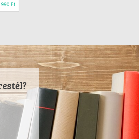
 990 Ft
restél?
.