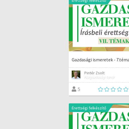
Érettségi felkészítő
Gazdasági ismeretek - 7.tém
Pintér Zsolt
Közgazdasági tanár
5
Érettségi felkészítő