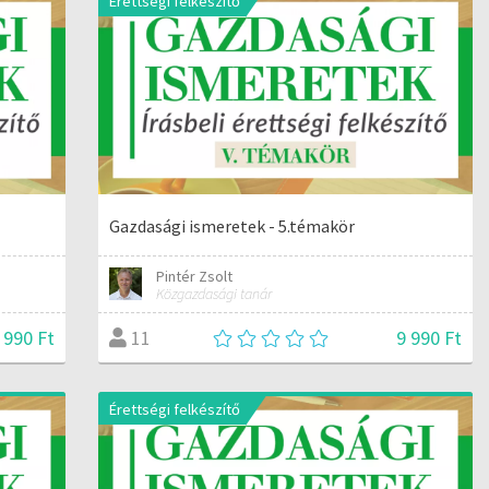
Érettségi felkészítő
Gazdasági ismeretek - 5.témakör
Pintér Zsolt
Közgazdasági tanár
 990 Ft
9 990 Ft
11
Érettségi felkészítő