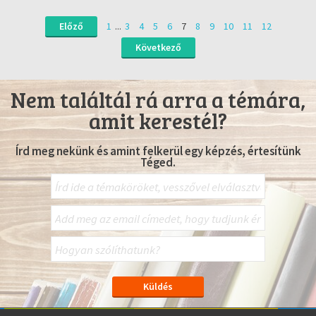
Előző
1
...
3
4
5
6
7
8
9
10
11
12
Következő
Nem találtál rá arra a témára,
amit kerestél?
Írd meg nekünk és amint felkerül egy képzés, értesítünk
Téged.