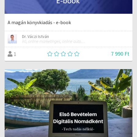
A magán könyvkiadás - e-book
Dr. Váczi István
író, online marketinges, online automatizálási szakember
7 990 Ft
1