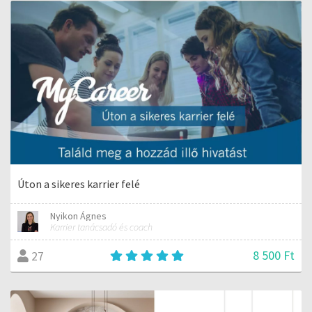
Úton a sikeres karrier felé
Nyikon Ágnes
Karrier tanácsadó és coach
8 500 Ft
27