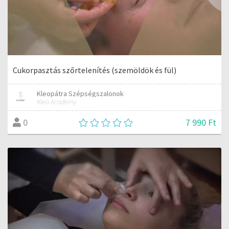
Cukorpasztás szőrtelenítés (szemöldök és fül)
Kleopátra Szépségszalonok
Kleo Academy
7 990 Ft
0