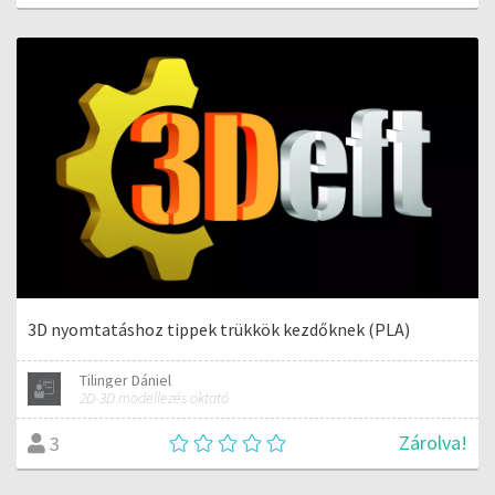
3D nyomtatáshoz tippek trükkök kezdőknek (PLA)
Tilinger Dániel
2D-3D modellezés oktató
Zárolva!
3