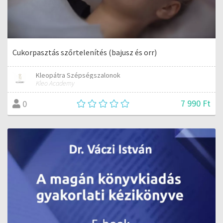
Cukorpasztás szőrtelenítés (bajusz és orr)
Kleopátra Szépségszalonok
Kleo Academy
7 990 Ft
0