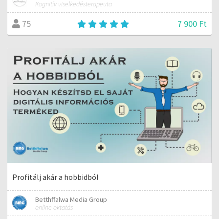
Kognitív viselkedésterapeuta
7 900 Ft
75
Profitálj akár a hobbidból
Betthffalwa Media Group
online oktatás