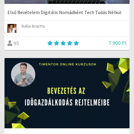
Első Bevételem Digitális Nomádként Tech Tudás Nélkül
Ballai Brigitta
7 900 Ft
95