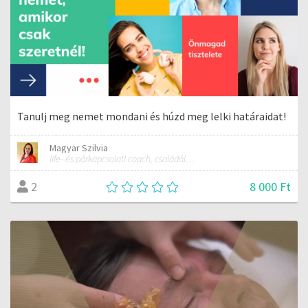
Tanulj meg nemet mondani és húzd meg lelki határaidat!
Magyar Szilvia
life- és párkapcsolati coach, családállító tanácsadó, Theta healer
8 000 Ft
2