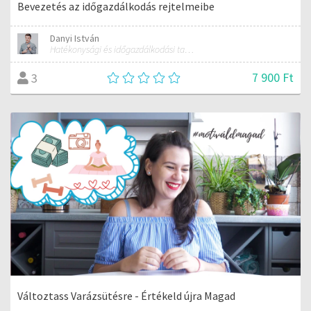
Bevezetés az időgazdálkodás rejtelmeibe
Danyi István
Hatékonysági és időgazdálkodási tanácsadó
7 900 Ft
3
Változtass Varázsütésre - Értékeld újra Magad