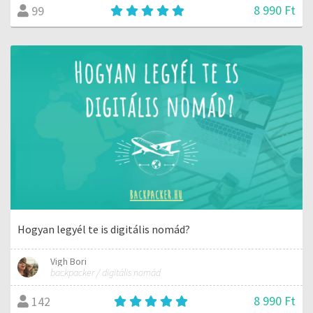
8 990 Ft
99
Hogyan legyél te is digitális nomád?
Vigh Bori
backpacker / digitális nomád
8 990 Ft
142