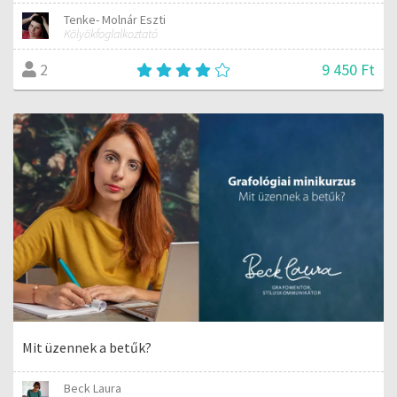
Tenke- Molnár Eszti
Kölyökfoglalkoztató
9 450 Ft
2
Mit üzennek a betűk?
Beck Laura