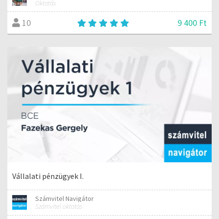
Oktatás
9 400 Ft
10
Vállalati pénzügyek I.
Számvitel Navigátor
Számvitel oktatás