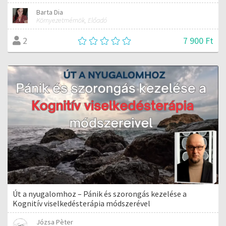
Barta Dia
Környezetmérnök, Előadó
7 900 Ft
2
Út a nyugalomhoz – Pánik és szorongás kezelése a
Kognitív viselkedésterápia módszerével
Józsa Pèter