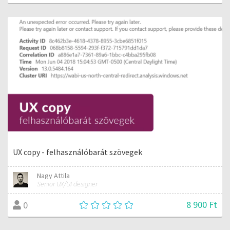
UX copy - felhasználóbarát szövegek
Nagy Attila
Senior UX/UI designer
8 900 Ft
0