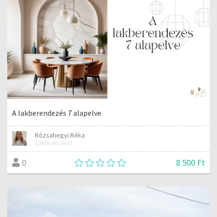
A lakberendezés 7 alapelve
Rózsahegyi Réka
Lakberendező
8 500 Ft
0