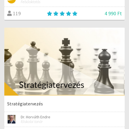
Felsőoktatás
4 990 Ft
119
Stratégiatervezés
Dr. Horváth Endre
főiskolai tanár