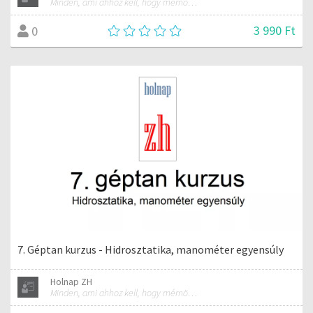
Minden, ami ahhoz kell, hogy mérnökké válj!
3 990 Ft
0
7. Géptan kurzus - Hidrosztatika, manométer egyensúly
Holnap ZH
Minden, ami ahhoz kell, hogy mérnökké válj!