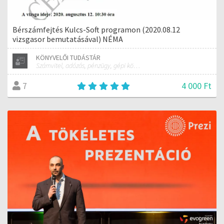
Bérszámfejtés Kulcs-Soft programon (2020.08.12
vizsgasor bemutatásával) NÉMA
KÖNYVELŐI TUDÁSTÁR
Számvitel, adózás, pénzügy, gépi könyvelés bevallás gyakorlat
4 000 Ft
7