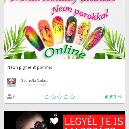
Neon pigment por mix
Gabriella Nailart
Műköröm díszítés
4 990 Ft
0