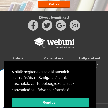
Kövess bennünket!
Rólunk
Oktatóknak
Hallgatóknak
Kapcsolat
Taníts online
Tanulj online
Oktatóink
Webuni blog
Képzések
A sütik segítenek szolgáltatásaink
Webuni Stúdió
biztosításában. Szolgáltatásaink
Info
használatával Te beleegyezel a sütik
Adatkezelési tájékoztató
ÁSZF
használatába.
Bővebb információ
Hirlevél adatkezelési tájékoztató
GYIK
Rendben