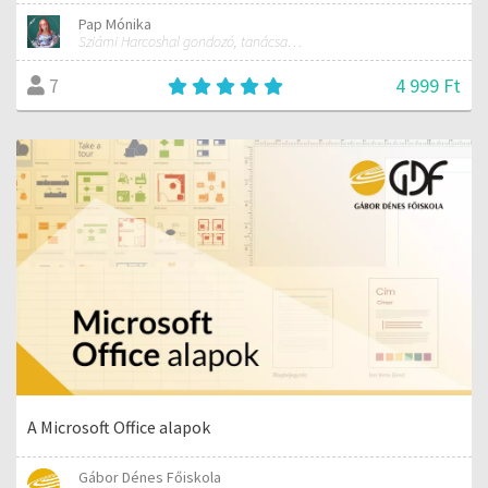
Pap Mónika
Sziámi Harcoshal gondozó, tanácsadó, kereskedő
4 999 Ft
7
A Microsoft Office alapok
Gábor Dénes Főiskola