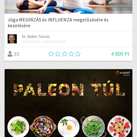
Jóga MEGFÁZÁS és INFLUENZA megelőzésére és
kezelésére
Dr. Bükki Tamás
jógaoktató, jógaterapeuta
4 800 Ft
33