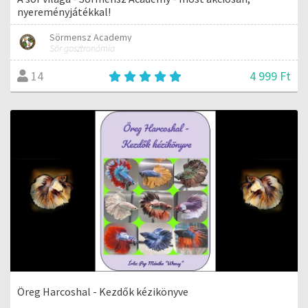
nyereményjátékkal!
Sörmensz Academy
Sör gasztronómia
4 999 Ft
14
Öreg Harcoshal - Kezdők kézikönyve