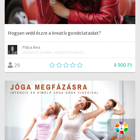
Hogyan vedd észre a kreatív gondolataidat?
Palya Bea
Dalszerző, énekes, előadóművész és tréner
4 900 Ft
29