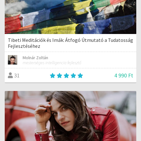
Tibeti Meditációk és Imák: Átfogó Útmutató a Tudatosság
Fejlesztéséhez
Molnár Zoltán
mesterséges intelligencia fejlesztő
4 990 Ft
31