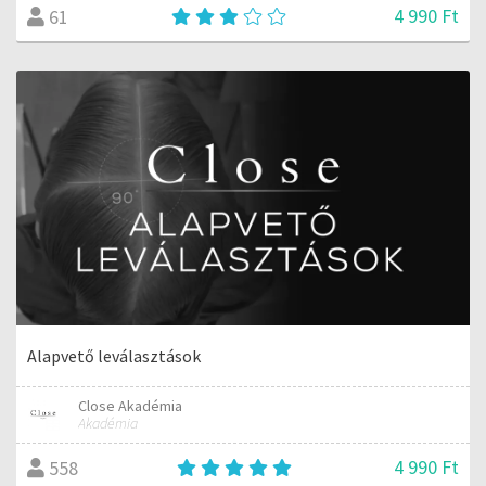
4 990 Ft
61
Alapvető leválasztások
Close Akadémia
Akadémia
4 990 Ft
558