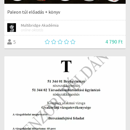
Paleon túl előadás + könyv
Multibridge Akadémia
online oktatás
4 790 Ft
5