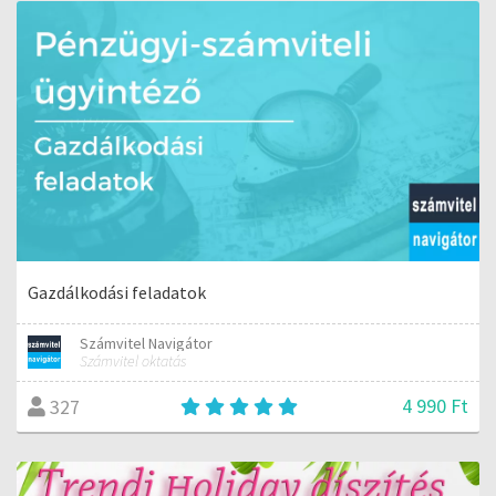
Gazdálkodási feladatok
Számvitel Navigátor
Számvitel oktatás
4 990 Ft
327