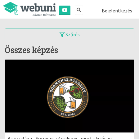
Bejelentkezés
Szűrés
Összes képzés
A sör világa - Sörmensz Academy - most akciósan,