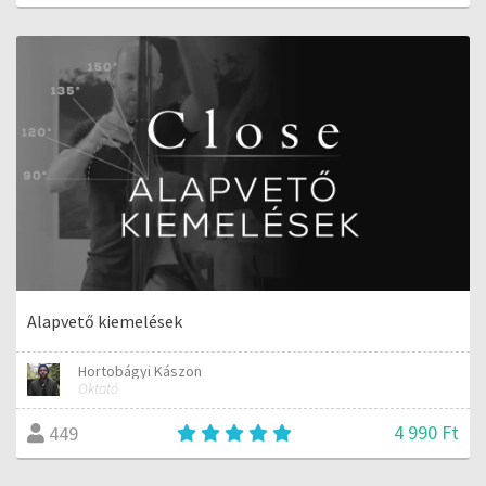
Alapvető kiemelések
Hortobágyi Kászon
Oktató
4 990 Ft
449