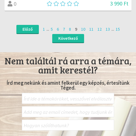
3 990 Ft
0
Előző
1
...
5
6
7
8
9
10
11
12
13
...
15
Következő
Nem találtál rá arra a témára,
amit kerestél?
Írd meg nekünk és amint felkerül egy képzés, értesítünk
Téged.