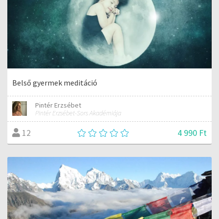
Belső gyermek meditáció
Pintér Erzsébet
Pintér Erzsébet-Sors Akadémiája
4 990 Ft
12