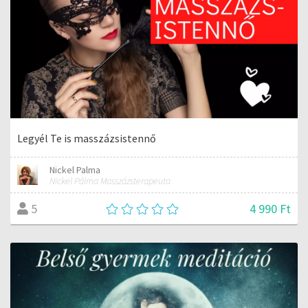
Legyél Te is masszázsistennő
Nickel Palma
Nickel Pálma Masszázsterapeuta
4 990 Ft
5