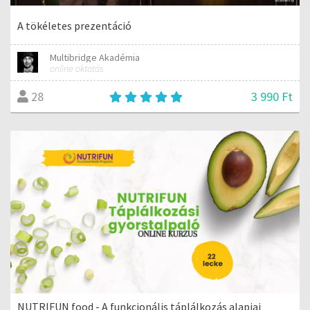
A tökéletes prezentáció
Multibridge Akadémia
online oktatás
3 990 Ft
28
NUTRIFUN food - A funkcionális táplálkozás alapjai