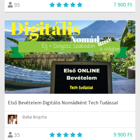
7 900 Ft
95
Első Bevételem Digitális Nomádként Tech Tudással
Ballai Brigitta
9 900 Ft
35