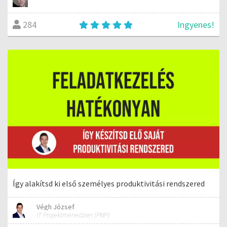
Ingyenes!
284
Így alakítsd ki első személyes produktivitási rendszered
Végh József
IT Projektmenedzser (PMP)