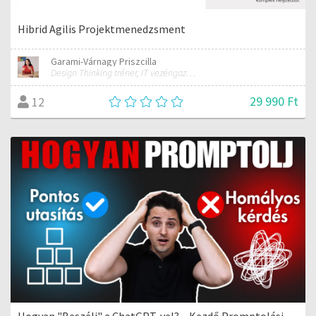
Hibrid Agilis Projektmenedzsment
Garami-Várnagy Priszcilla
Design Thinking tréner, IT vezérigazgató
29 990 Ft
12
Hogyan "Beszélj" a ChatGPT-vel? – Kezdő Promptolási