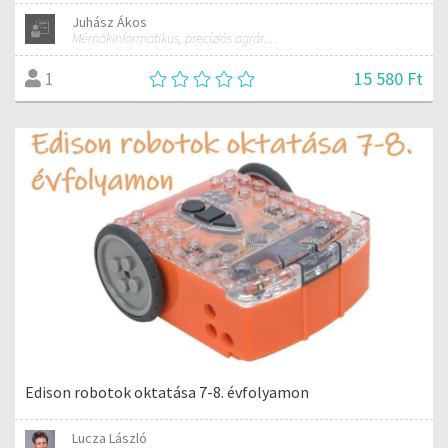
Juhász Ákos
Mérnökinformatikus, precíziós agrárgazdálkodási szakmérnök, hivatásos ipari drónpilóta
15 580 Ft
1
Edison robotok oktatása 7-8. évfolyamon
Lucza László