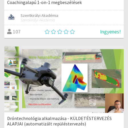
Coachingalapú 1-on-1 megbeszélések
Szentkirályi Akadémia
Szentkirályi Akadémia
Ingyenes!
107
Dróntechnológia alkalmazása - KÜLDETÉSTERVEZÉS
ALAPJAI (automatizált repüléstervezés)