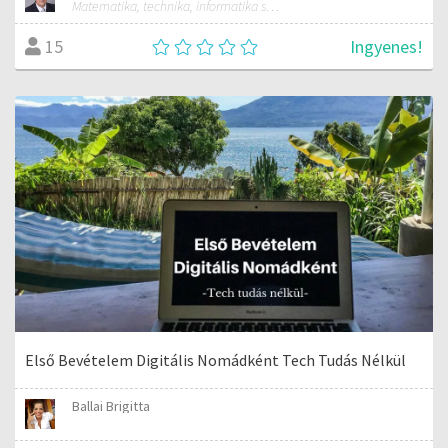
Matematika, technika, informatika szakos általános iskolai tanár; mentorpedagógus, mestertanár
Ingyenes!
15
Első Bevételem Digitális Nomádként Tech Tudás Nélkül
Ballai Brigitta