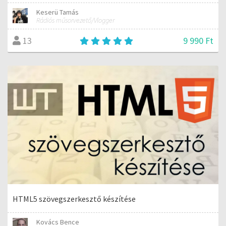
Keserü Tamás
Rádiós műsorvezető/Vlogger
9 990 Ft
13
HTML5 szövegszerkesztő készítése
Kovács Bence