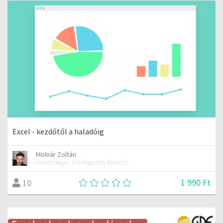
Excel - kezdőtől a haladóig
Molnár Zoltán
mesterséges intelligencia fejlesztő
1 990 Ft
10