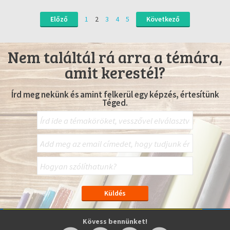
Előző
1
2
3
4
5
Következő
Nem találtál rá arra a témára,
amit kerestél?
Írd meg nekünk és amint felkerül egy képzés, értesítünk
Téged.
Kövess bennünket!