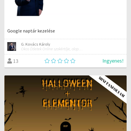
Google naptár kezelése
G. Kovács Károly
Okos Ötletek Online szakértője, alapítója
Ingyenes!
13