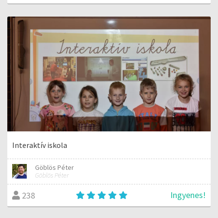
Interaktív iskola
Göblös Péter
Göblös Péter
Ingyenes!
238