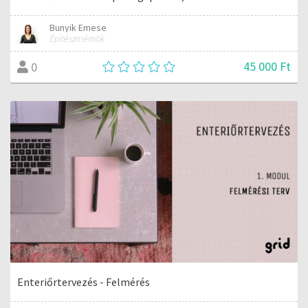
Bunyik Emese
Építészmérnök
45 000 Ft
0
Enteriőrtervezés - Felmérés