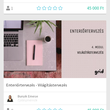
45 000 Ft
1
Enteriőrtervezés - Világítástervezés
Bunyik Emese
Építészmérnök