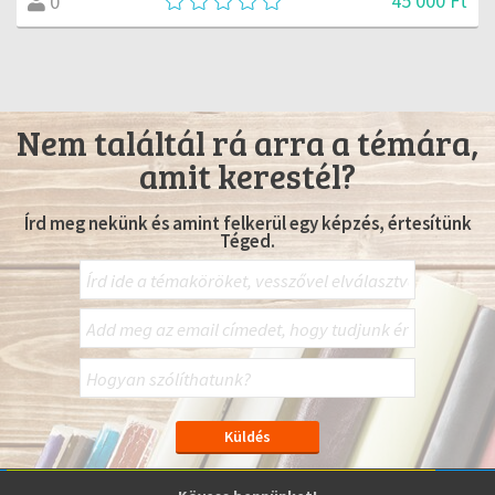
45 000 Ft
0
Nem találtál rá arra a témára,
amit kerestél?
Írd meg nekünk és amint felkerül egy képzés, értesítünk
Téged.