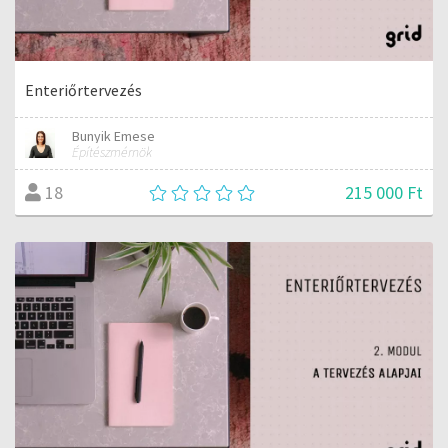
Enteriőrtervezés
Bunyik Emese
Építészmérnök
215 000 Ft
18