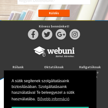
Kövess bennünket!
Rólunk
Oktatóknak
Hallgatóknak
Kapcsolat
Taníts online
Tanulj online
Oktatóink
Webuni blog
Képzések
A sütik segítenek szolgáltatásaink
Webuni Stúdió
biztosításában. Szolgáltatásaink
Info
használatával Te beleegyezel a sütik
Adatkezelési tájékoztató
ÁSZF
használatába.
Bővebb információ
Hirlevél adatkezelési tájékoztató
GYIK