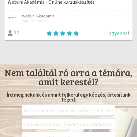
Webuni Akadémia - Online kurzuskészítés
Webuni Akadémia
oktatói csoport
Ingyenes!
77
Nem találtál rá arra a témára,
amit kerestél?
Írd meg nekünk és amint felkerül egy képzés, értesítünk
Téged.