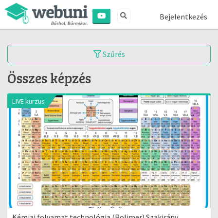
Bejelentkezés
Szűrés
Összes képzés
LIVE kurzus
Kémiai folyamat technológia (Polimer) Szakirány