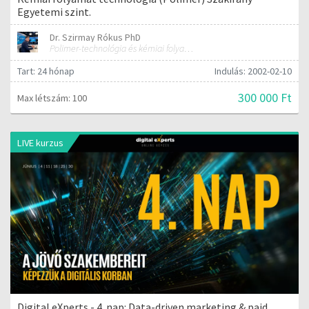
Egyetemi szint.
Dr. Szirmay Rókus PhD
Polimer-technológia és kémiai folyamat-technológia
Tart: 24 hónap
Indulás: 2002-02-10
300 000 Ft
Max létszám: 100
LIVE kurzus
Digital eXperts - 4. nap: Data-driven marketing & paid