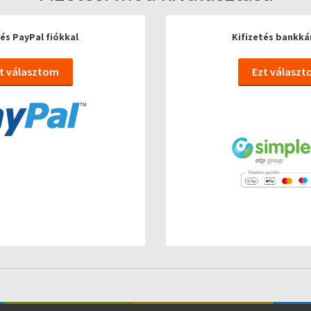
tés PayPal fiókkal
Kifizetés bankká
t választom
Ezt válasz