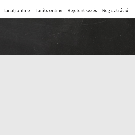
Tanulj online
Taníts online
Bejelentkezés
Regisztráció