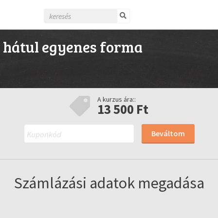
, hátul egyenes forma
A kurzus ára::
13 500 Ft
Beváltom
Számlázási adatok megadása