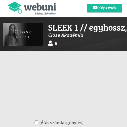
Képzések
SLEEK 1 // egyhossz
Close Akadémia
6
(Áfás számla igénylés)