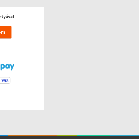
rtyával
tom