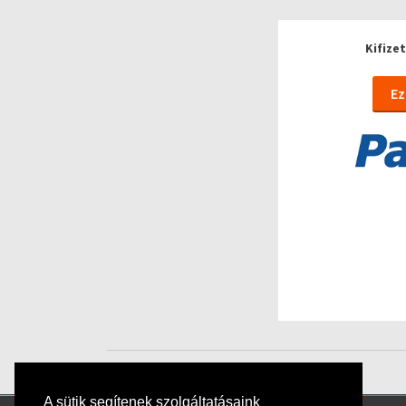
Kifize
Ez
A sütik segítenek szolgáltatásaink